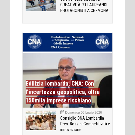
CREATIVITÀ: 21 LAUREANDI
PROTAGONISTI A CREMONA
Edilizia lombarda, CNA: Con
l’incertezza geopolitica, oltre
150mila imprese rischiano
Domenica 05 Luglio 2026
Consiglio CNA Lombardia
Pres. Bozzini:Competitività e
innovazione