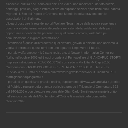
sindacale ,cultura ecc. sono arricchiti con video, una mediateca, da foto notizie,
sondaggi, petizioni, blog e lettere al sito ed ospitano sezioni specifiche quali Pianeta
Migranti , L'Eco del Popolo e Cremona nel Mondo in collaborazione con le
associazioni di riferimento.
L'idea di costruire la rete dei portali Welfare News nasce dalla nostra esperienza
concreta e dalla ferma volontà di credere nei valori della solidarietà, delle pari
opportunità e dei diritti alla persona, sui quali siamo convinti, vada fatta più
comunicazione e migliore informazione.
L'ambizione è quella di intercettare quei cittadini, giovani o anziani, che abbiamo la
voglia di affrontare questi temi con uno sguardo lungo verso il futuro.
Il portale welfarenetwork.it è stato registrato, al Network Information Center per
l'Italia, nell’ottobre 2005 ed è oggi proprietà di Puntowelfare di GIANCARLO STORTI
[Impresa individuale n. REA CR-188702] con sede in Via Litta, 4- Cap 26100
Cremona con P.IVA 01493300196 e C.F. STRGCR51C10D150T. Tel. e Fax
0372.453429 . E-mail di servizio puntowelfare@welfarenetwork.it ; indirizzo PEC
storti.giancarlo@legalmail.it
Il portale è un quotidiano gratuito on line, supplemento di www.welfareitalia.it ,Iscritto
nel Pubblico registro della stampa periodica presso il Tribunale di Cremona n. 393
dal 24/09/203 e con direttore responsabile Gian Carlo Storti regolarmente iscritto
nell’elenco speciale dell’Albo tenuto dall’Ordine Giornalisti della Lombardia.
Gennaio 2016