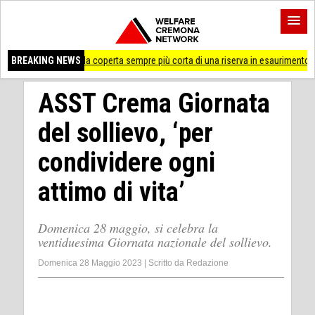
rica, la coperta sempre più corta di una riserva in esaurimento
BREAKING NEWS
Cremona 'Pross
ASST Crema Giornata
del sollievo, ‘per
condividere ogni
attimo di vita’
Domenica 28 maggio, si celebra la
ventiduesima Giornata nazionale del sollievo.
Domenica 28 Maggio 2023
|
Scritto da
Redazione