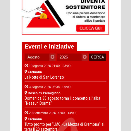
Eventi e iniziative
10 Agosto 2026 21:00 - 23:00
Cremona
La Notte di San Lorenzo
30 Agosto 2026 06:38 - 09:00
Bosco ex Parmigiano
Domenica 30 agosto torna il concerto all’alba
“Nessun Dorma”
20 Settembre 2026 09:00 - 14:00
Cremona
Tutto pronto per “LMC - La Mezza di Cremona” si
terra il 20 settembre