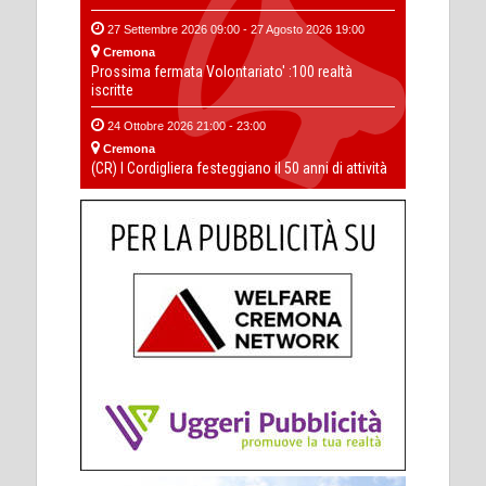
27 Settembre 2026 09:00 - 27 Agosto 2026 19:00
Cremona
Prossima fermata Volontariato' :100 realtà
iscritte
24 Ottobre 2026 21:00 - 23:00
Cremona
(CR) I Cordigliera festeggiano il 50 anni di attività