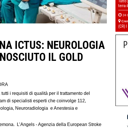
Tutto
terra 
24 
Cre
(CR) I
NA ICTUS: NEUROLOGIA
ONOSCIUTO IL GOLD
DRA
ti i requisiti di qualità per il trattamento del
am di specialisti esperti che coinvolge 112,
ologia, Neuroradiologia e Anestesia e
remona. L’Angels - Agenzia della European Stroke