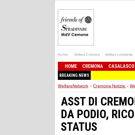
Archivi:
Welfare Cremona
Welfare Lombardia
HOME
CREMONA
CASALASCO
BREAKING NEWS
WelfareNetwork
»
Cremona Notizie
»
We
ASST DI CREMO
DA PODIO, RIC
STATUS