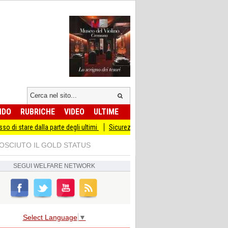
NDO
RUBRICHE
VIDEO
ULTIME
a parte degli ultimi
Sicurezza I Giovani Democratici ribattono ai Giovani di Frat
OSCIUTO IL GOLD STATUS
SEGUI
WELFARE NETWORK
Select Language
▼