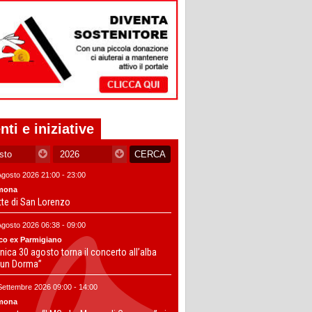
nti e iniziative
Agosto 2026 21:00 - 23:00
mona
tte di San Lorenzo
Agosto 2026 06:38 - 09:00
co ex Parmigiano
ica 30 agosto torna il concerto all’alba
un Dorma”
Settembre 2026 09:00 - 14:00
mona