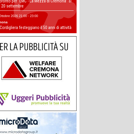
 pronto per “LMC - La Mezza di Cremona” si
il 20 settembre
Ottobre 2026 21:00 - 23:00
mona
 Cordigliera festeggiano il 50 anni di attività