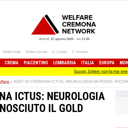
Venerdì,
07 agosto 2026
-
ore
17.45
Welfare Italia
Welfare Europa
G. Corada
C. Fontana
CREMA
PIACENTINO
LOMBARDIA
ITALIA
EUROPA
MO
Guccini, Schlein: non ha mai smesso di stare dall
lfare
»
ASST DI CREMONA ICTUS: NEUROLOGIA DA PODIO, RICON
NA ICTUS: NEUROLOGIA
ONOSCIUTO IL GOLD