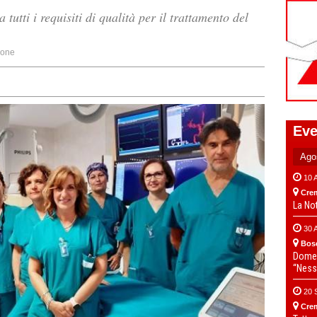
utti i requisiti di qualità per il trattamento del
ione
Eve
10 
Cre
La No
30 
Bos
Domen
“Ness
20 
Cre