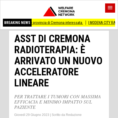
i Anche provincia di Cremona interessata.
BREAKING NEWS
I MODENA CITY RAMBLERS ARRIV
ASST DI CREMONA
RADIOTERAPIA: È
ARRIVATO UN NUOVO
ACCELERATORE
LINEARE
PER TRATTARE I TUMORI CON MASSIMA
EFFICACIA E MINIMO IMPATTO SUL
PAZIENTE
Giovedì 29 Giugno 2023
|
Scritto da
Redazione