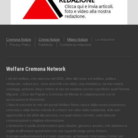
Cremona Notizie
Crema Notizie
Milano Notizie
La redazione
Privacy Policy
Pubblicità
Contatta la redazione
Welfare Cremona Network
I siti del welfare, che nascono nel 2002, oltre alle news sul welfare, politica ,
sindacale ,cultura ecc. sono arricchiti con video, una mediateca, da foto notizie,
sondaggi, petizioni, blog e lettere al sito ed ospitano sezioni specifiche quali Pianeta
Migranti , L'Eco del Popolo e Cremona nel Mondo in collaborazione con le
associazioni di riferimento.
L'idea di costruire la rete dei portali Welfare News nasce dalla nostra esperienza
concreta e dalla ferma volontà di credere nei valori della solidarietà, delle pari
opportunità e dei diritti alla persona, sui quali siamo convinti, vada fatta più
comunicazione e migliore informazione.
L'ambizione è quella di intercettare quei cittadini, giovani o anziani, che abbiamo la
voglia di affrontare questi temi con uno sguardo lungo verso il futuro.
Il portale welfarenetwork.it è stato registrato, al Network Information Center per