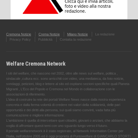
Cremona Notizie
Crema Notizie
Milano Notizie
La redazione
Privacy Policy
Pubblicità
Contatta la redazione
Welfare Cremona Network
I siti del welfare, che nascono nel 2002, oltre alle news sul welfare, politica ,
sindacale ,cultura ecc. sono arricchiti con video, una mediateca, da foto notizie,
sondaggi, petizioni, blog e lettere al sito ed ospitano sezioni specifiche quali Pianeta
Migranti , L'Eco del Popolo e Cremona nel Mondo in collaborazione con le
associazioni di riferimento.
L'idea di costruire la rete dei portali Welfare News nasce dalla nostra esperienza
concreta e dalla ferma volontà di credere nei valori della solidarietà, delle pari
opportunità e dei diritti alla persona, sui quali siamo convinti, vada fatta più
comunicazione e migliore informazione.
L'ambizione è quella di intercettare quei cittadini, giovani o anziani, che abbiamo la
voglia di affrontare questi temi con uno sguardo lungo verso il futuro.
Il portale welfarenetwork.it è stato registrato, al Network Information Center per
l'Italia, nell’ottobre 2005 ed è oggi proprietà di Puntowelfare di GIANCARLO STORTI