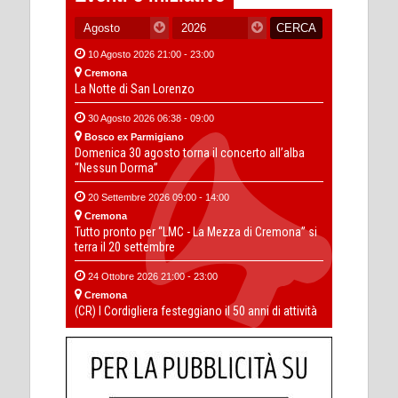
10 Agosto 2026 21:00 - 23:00
Cremona
La Notte di San Lorenzo
30 Agosto 2026 06:38 - 09:00
Bosco ex Parmigiano
Domenica 30 agosto torna il concerto all’alba
“Nessun Dorma”
20 Settembre 2026 09:00 - 14:00
Cremona
Tutto pronto per “LMC - La Mezza di Cremona” si
terra il 20 settembre
24 Ottobre 2026 21:00 - 23:00
Cremona
(CR) I Cordigliera festeggiano il 50 anni di attività