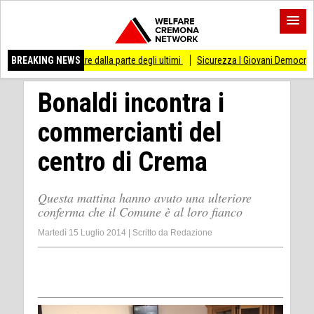
are dalla parte degli ultimi
BREAKING NEWS
Sicurezza I Giovani Democratici ribattono ai Giovan
Bonaldi incontra i
commercianti del
centro di Crema
Questa mattina hanno avuto una ulteriore
conferma che il Comune è al loro fianco
Martedì 15 Luglio 2014
|
Scritto da
Redazione