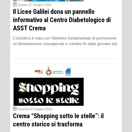
Sabato 27 Giugno 2026
Il Liceo Galilei dona un pannello
informativo al Centro Diabetologico di
ASST Crema
L’iniziativa è nata con l'obiettivo fondamentale di promuovere
un’alimentazione consapevole e corretta fin dalla giovane età.
Venerdì 26 Giugno 2026
Crema “Shopping sotto le stelle”: il
centro storico si trasforma