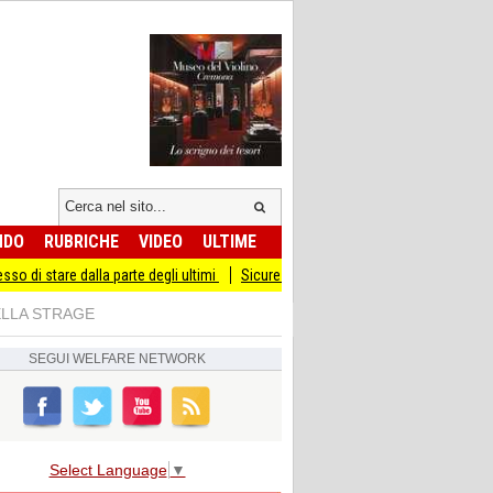
NDO
RUBRICHE
VIDEO
ULTIME
 dalla parte degli ultimi
Sicurezza I Giovani Democratici ribattono ai Giovani di
ELLA STRAGE
SEGUI
WELFARE NETWORK
Select Language
▼