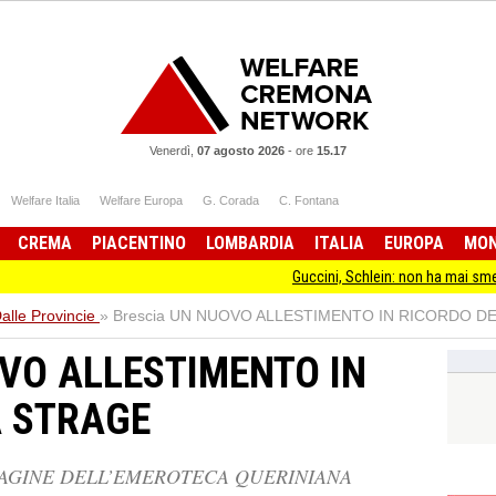
Venerdì,
07 agosto 2026
-
ore
15.17
Welfare Italia
Welfare Europa
G. Corada
C. Fontana
CREMA
PIACENTINO
LOMBARDIA
ITALIA
EUROPA
MO
Guccini, Schlein: non ha mai smesso di stare
alle Provincie
»
Brescia UN NUOVO ALLESTIMENTO IN RICORDO D
OVO ALLESTIMENTO IN
A STRAGE
PAGINE DELL’EMEROTECA QUERINIANA