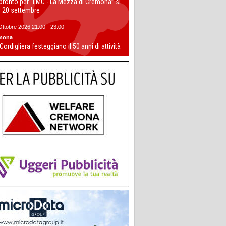
 pronto per “LMC - La Mezza di Cremona” si
il 20 settembre
Ottobre 2026 21:00 - 23:00
mona
 Cordigliera festeggiano il 50 anni di attività