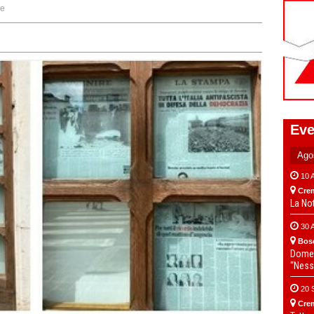
ne
Eve
10 
Cre
La No
30 
Bos
Domen
“Ness
20 
Cre