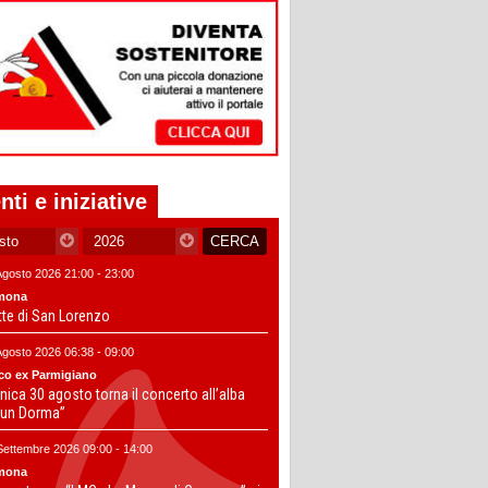
nti e iniziative
Agosto 2026 21:00 - 23:00
mona
tte di San Lorenzo
Agosto 2026 06:38 - 09:00
co ex Parmigiano
ica 30 agosto torna il concerto all’alba
un Dorma”
Settembre 2026 09:00 - 14:00
mona