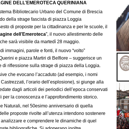
AGINE DELL’EMEROTECA QUERINIANA
Sistema Bibliotecario Urbano del Comune di Brescia
do della strage fascista di piazza Loggia
esto di proposte per la cittadinanza e per le scuole, il
 pagine dell’Emeroteca
”, il nuovo allestimento delle
che sarà visibile da martedì 28 maggio.
i immagini, parole e fonti, il nuovo “volto”
Querini e piazza Martiri di Belfiore – suggerisce un
 di riflessione sulla strage di piazza della Loggia.
sive che evocano l’accaduto (ad esempio, i nomi
 Castrezzati, l’orario dell’esplosione), si giunge alla
edate dagli articoli dei periodici dell’epoca conservati
li per la conoscenza e l’approfondimento storico.
e Naturali, nel 50esimo anniversario di quella
 delle proposte rivolte all’utenza intendono sostenere
ca, analizzare e comprendere le dinamiche di quel
poste bibliografiche. Si adoperano inoltre,