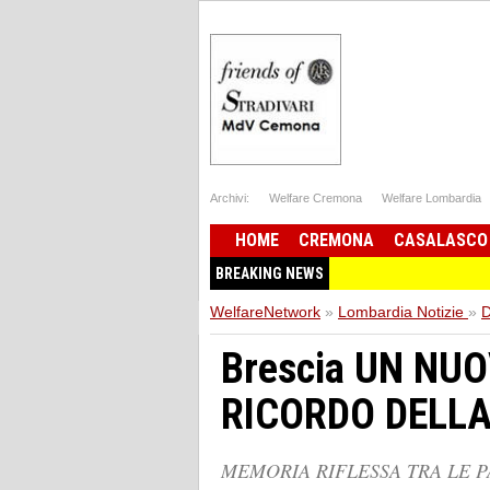
Archivi:
Welfare Cremona
Welfare Lombardia
HOME
CREMONA
CASALASCO
BREAKING NEWS
WelfareNetwork
»
Lombardia Notizie
»
D
Brescia UN NU
RICORDO DELL
MEMORIA RIFLESSA TRA LE 