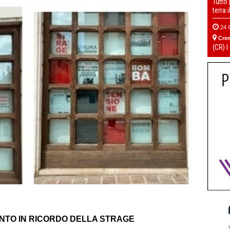
Tutto
terra 
24 
Cre
(CR) I
ENTO IN RICORDO DELLA STRAGE