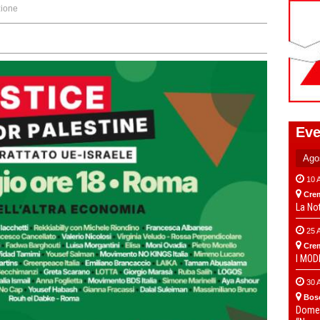
ione
Eve
10 
Cre
La No
25 
Cre
I MO
30 
Bos
Domen