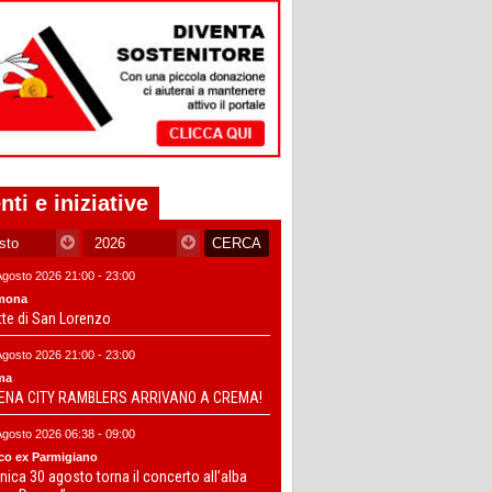
nti e iniziative
Agosto 2026 21:00 - 23:00
mona
tte di San Lorenzo
Agosto 2026 21:00 - 23:00
ma
DENA CITY RAMBLERS ARRIVANO A CREMA!
Agosto 2026 06:38 - 09:00
co ex Parmigiano
ica 30 agosto torna il concerto all’alba