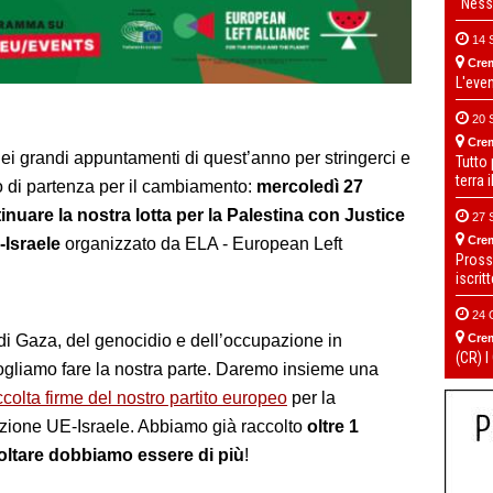
“Ness
14 
Cre
L'eve
20 
Cre
i grandi appuntamenti di quest’anno per stringerci e
Tutto
terra 
o di partenza per il cambiamento:
mercoledì 27
are la nostra lotta per la Palestina
con Justice
27 
Cre
-Israele
organizzato da ELA - European Left
Pross
iscrit
24 
Cre
di Gaza, del genocidio e dell’occupazione in
(CR) I
ogliamo fare la nostra parte. Daremo insieme una
ccolta firme del nostro partito europeo
per la
azione UE-Israele. Abbiamo già raccolto
oltre 1
oltare dobbiamo essere di più
!