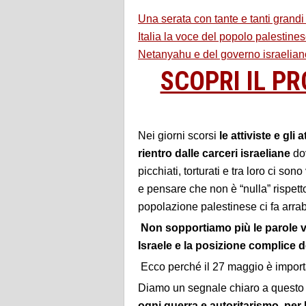
Una serata con tante e tanti grandi o
Italia la voce del popolo palestine
Netanyahu e del governo israelian
SCOPRI IL 
Nei giorni scorsi
le attiviste e gli a
rientro dalle carceri israeliane
dov
picchiati, torturati e tra loro ci son
e pensare che non è “nulla” rispett
popolazione palestinese ci fa arrab
Non sopportiamo più le parole vuo
Israele e la posizione complice d
Ecco perché il 27 maggio è importan
Diamo un segnale chiaro a questo 
ogni guerra e autoritarismo, per 