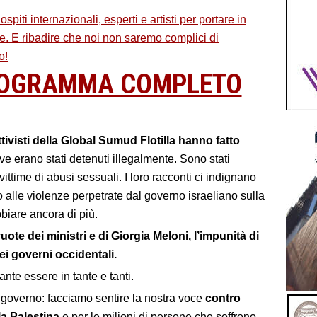
spiti internazionali, esperti e artisti per portare in
se. E ribadire che noi non saremo complici di
o!
PROGRAMMA COMPLETO
ttivisti della
Global Sumud Flotilla hanno fatto
e erano stati detenuti illegalmente. Sono stati
o vittime di abusi sessuali. I loro racconti ci indignano
o alle violenze perpetrate dal governo israeliano sulla
biare ancora di più.
te dei ministri e di Giorgia Meloni, l’impunità di
ei governi occidentali.
te essere in tante e tanti.
governo: facciamo sentire la nostra voce
contro
la Palestina
e per le milioni di persone che soffrono