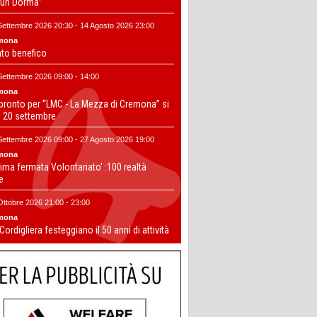
un Dorma”
Settembre 2026 20:30 - 14 Agosto 2026 23:00
mona
nto benefico
Settembre 2026 09:00 - 14:00
mona
 pronto per “LMC - La Mezza di Cremona” si
il 20 settembre
Settembre 2026 09:00 - 27 Agosto 2026 19:00
mona
ima fermata Volontariato' :100 realtà
te
Ottobre 2026 21:00 - 23:00
mona
 Cordigliera festeggiano il 50 anni di attività