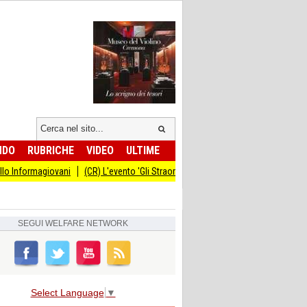
NDO
RUBRICHE
VIDEO
ULTIME
 Informagiovani
(CR) L'evento 'Gli Straordinari' con Carlo Cracco anticipato a
SEGUI
WELFARE NETWORK
Select Language
▼