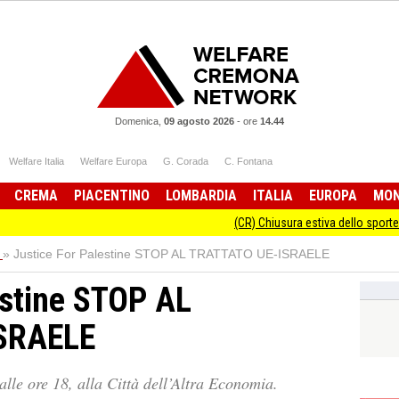
Domenica,
09 agosto 2026
-
ore
14.44
Welfare Italia
Welfare Europa
G. Corada
C. Fontana
CREMA
PIACENTINO
LOMBARDIA
ITALIA
EUROPA
MO
(CR) Chiusura estiva dello sportello
»
Justice For Palestine STOP AL TRATTATO UE-ISRAELE
estine STOP AL
SRAELE
le ore 18, alla Città dell’Altra Economia.