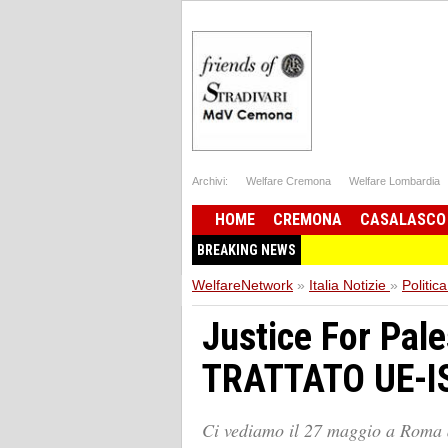
Archivi:
Welfare Cremona
Welfare Lombardia
HOME
CREMONA
CASALASCO
BREAKING NEWS
WelfareNetwork
»
Italia Notizie
»
Politica
Justice For Pal
TRATTATO UE-I
Ci vediamo il 27 maggio a Roma al