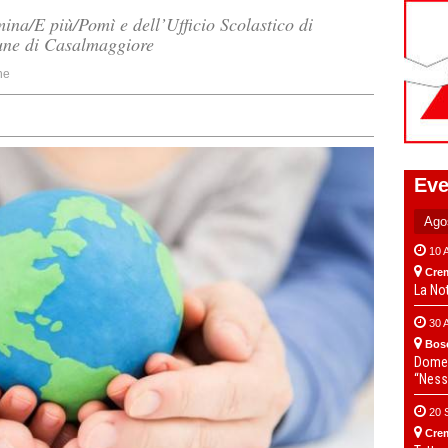
mina/E più/Pomì e dell’Ufficio Scolastico di
une di Casalmaggiore
ne
Eve
10 
Cre
La No
30 
Bos
Domen
“Ness
20 
Cre