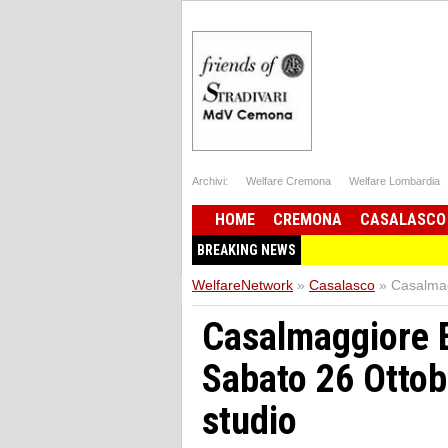
Archivi:
Welfare Cremona
Welfare Lombardia
HOME
CREMONA
CASALASCO
BREAKING NEWS
WelfareNetwork
»
Casalasco
»
Casalmag
Casalmaggiore E
Sabato 26 Ottob
studio