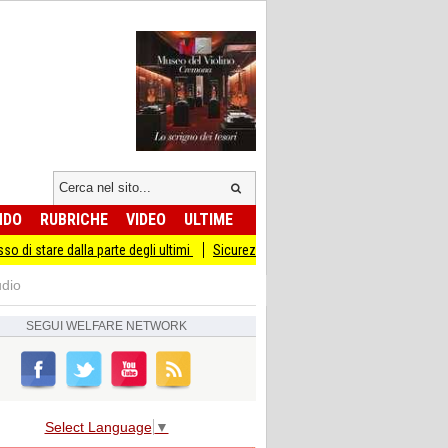
NDO
RUBRICHE
VIDEO
ULTIME
a parte degli ultimi
Sicurezza I Giovani Democratici ribattono ai Giovani di Frate
udio
SEGUI
WELFARE NETWORK
Select Language
▼