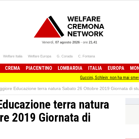
Venerdì,
07 agosto 2026
-
ore
21.41
Welfare Italia
Welfare Europa
G. Corada
C. Fontana
CREMA
PIACENTINO
LOMBARDIA
ITALIA
EUROPA
MO
Guccini, Schlein: non ha mai smesso di stare dall
giore Educazione terra natura Sabato 26 Ottobre 2019 Giornata di st
ducazione terra natura
re 2019 Giornata di