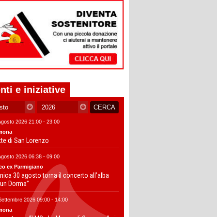
nti e iniziative
Agosto 2026 21:00 - 23:00
mona
tte di San Lorenzo
Agosto 2026 06:38 - 09:00
co ex Parmigiano
ica 30 agosto torna il concerto all’alba
un Dorma”
Settembre 2026 09:00 - 14:00
mona