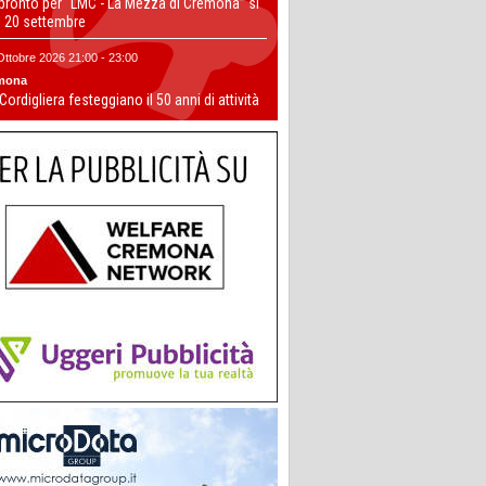
 pronto per “LMC - La Mezza di Cremona” si
il 20 settembre
Ottobre 2026 21:00 - 23:00
mona
 Cordigliera festeggiano il 50 anni di attività