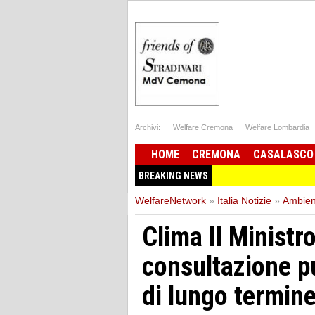
Archivi:
Welfare Cremona
Welfare Lombardia
HOME
CREMONA
CASALASCO
BREAKING NEWS
WelfareNetwork
»
Italia Notizie
»
Ambien
Clima Il Ministro
consultazione pu
di lungo termine