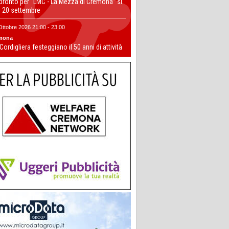
 pronto per “LMC - La Mezza di Cremona” si
il 20 settembre
Ottobre 2026 21:00 - 23:00
mona
 Cordigliera festeggiano il 50 anni di attività