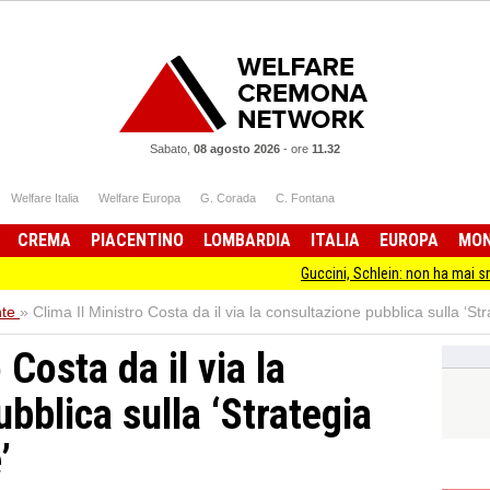
Sabato,
08 agosto 2026
-
ore
11.32
Welfare Italia
Welfare Europa
G. Corada
C. Fontana
CREMA
PIACENTINO
LOMBARDIA
ITALIA
EUROPA
MO
Guccini, Schlein: non ha mai smesso di sta
te
»
Clima Il Ministro Costa da il via la consultazione pubblica sulla ‘St
 Costa da il via la
bblica sulla ‘Strategia
’