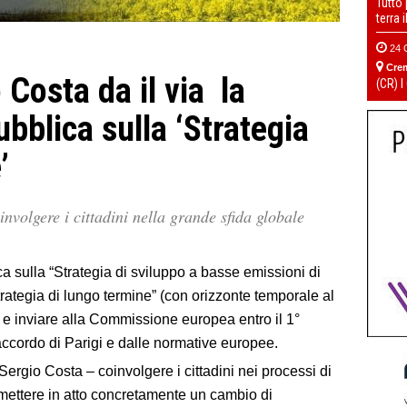
Tutto
terra 
24 
Cre
 Costa da il via la
(CR) I
bblica sulla ‘Strategia
’
nvolgere i cittadini nella grande sfida globale
ca sulla “Strategia di sviluppo a basse emissioni di
trategia di lungo termine” (con orizzonte temporale al
e e inviare alla Commissione europea entro il 1°
ccordo di Parigi e dalle normative europee.
 Sergio Costa – coinvolgere i cittadini nei processi di
mettere in atto concretamente un cambio di