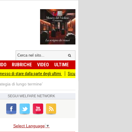
NDO
RUBRICHE
VIDEO
ULTIME
re dalla parte degli ultimi
Sicurezza I Giovani Democratici ribattono ai Giovani 
rategia di lungo termine’
SEGUI
WELFARE NETWORK
Select Language
▼