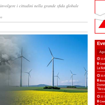
nvolgere i cittadini nella grande sfida globale
ne
Eve
10 
Cre
La No
30 
Bos
Domen
“Ness
20 
Cre