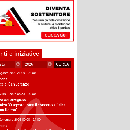
nti e iniziative
Agosto 2026 21:00 - 23:00
mona
tte di San Lorenzo
Agosto 2026 06:38 - 09:00
co ex Parmigiano
ica 30 agosto torna il concerto all’alba
un Dorma”
Settembre 2026 09:00 - 14:00
mona