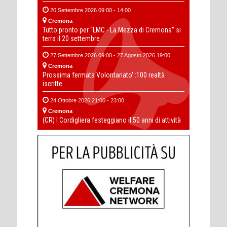
20 Settembre 2026 09:00 - 14:00
Cremona
Tutto pronto per “LMC - La Mezza di Cremona” si
terra il 20 settembre
27 Settembre 2026 09:00 - 27 Agosto 2026 19:00
Cremona
Prossima fermata Volontariato' :100 realtà
iscritte
24 Ottobre 2026 21:00 - 23:00
Cremona
(CR) I Cordigliera festeggiano il 50 anni di attività