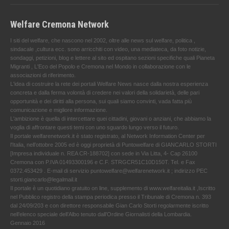
Welfare Cremona Network
I siti del welfare, che nascono nel 2002, oltre alle news sul welfare, politica ,
sindacale ,cultura ecc. sono arricchiti con video, una mediateca, da foto notizie,
sondaggi, petizioni, blog e lettere al sito ed ospitano sezioni specifiche quali Pianeta
Migranti , L'Eco del Popolo e Cremona nel Mondo in collaborazione con le
associazioni di riferimento.
L'idea di costruire la rete dei portali Welfare News nasce dalla nostra esperienza
concreta e dalla ferma volontà di credere nei valori della solidarietà, delle pari
opportunità e dei diritti alla persona, sui quali siamo convinti, vada fatta più
comunicazione e migliore informazione.
L'ambizione è quella di intercettare quei cittadini, giovani o anziani, che abbiamo la
voglia di affrontare questi temi con uno sguardo lungo verso il futuro.
Il portale welfarenetwork.it è stato registrato, al Network Information Center per
l'Italia, nell’ottobre 2005 ed è oggi proprietà di Puntowelfare di GIANCARLO STORTI
[Impresa individuale n. REA CR-188702] con sede in Via Litta, 4- Cap 26100
Cremona con P.IVA 01493300196 e C.F. STRGCR51C10D150T. Tel. e Fax
0372.453429 . E-mail di servizio puntowelfare@welfarenetwork.it ; indirizzo PEC
storti.giancarlo@legalmail.it
Il portale è un quotidiano gratuito on line, supplemento di www.welfareitalia.it ,Iscritto
nel Pubblico registro della stampa periodica presso il Tribunale di Cremona n. 393
dal 24/09/203 e con direttore responsabile Gian Carlo Storti regolarmente iscritto
nell’elenco speciale dell’Albo tenuto dall’Ordine Giornalisti della Lombardia.
Gennaio 2016