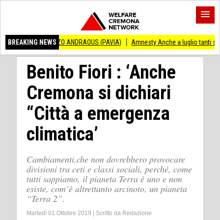
VINCENZO ANDRAOUS (PAVIA)
BREAKING NEWS
Amnesty Anche a luglio tanti successi ed ingiu
Benito Fiori : ‘Anche
Cremona si dichiari
“Città a emergenza
climatica’
Cambiamenti,che non dovrebbero provocare
divisioni tra ceti e classi sociali, perché, come
tutti sappiamo, il pianeta Terra è uno e non
esiste, com’è altrettanto arcinoto, un pianeta
“Terra 2”.
Martedì 01 Ottobre 2019
|
Scritto da
Redazione