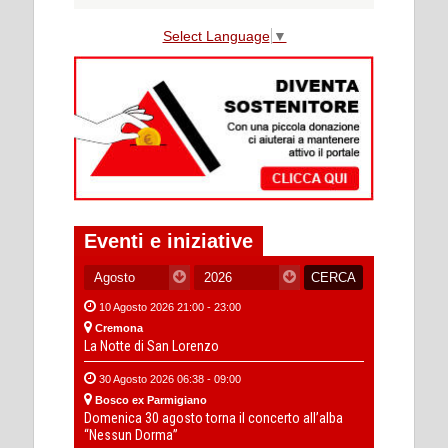
Select Language
▼
Eventi e iniziative
10 Agosto 2026 21:00 - 23:00
Cremona
La Notte di San Lorenzo
30 Agosto 2026 06:38 - 09:00
Bosco ex Parmigiano
Domenica 30 agosto torna il concerto all’alba
“Nessun Dorma”