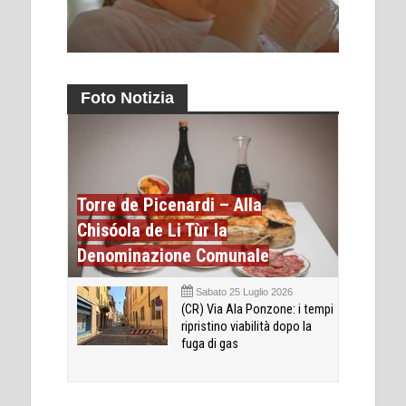
Foto Notizia
Torre de Picenardi – Alla
Chisóola de Li Tùr la
Denominazione Comunale
Sabato 25 Luglio 2026
(CR) Via Ala Ponzone: i tempi
ripristino viabilità dopo la
fuga di gas