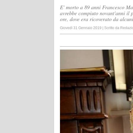
E' morto a 89 anni Francesco Mari
avrebbe compiuto novant'anni il p
ore, dove era ricoverato da alcun
Giovedì 31 Gennaio 2019
|
Scritto da
Redazi