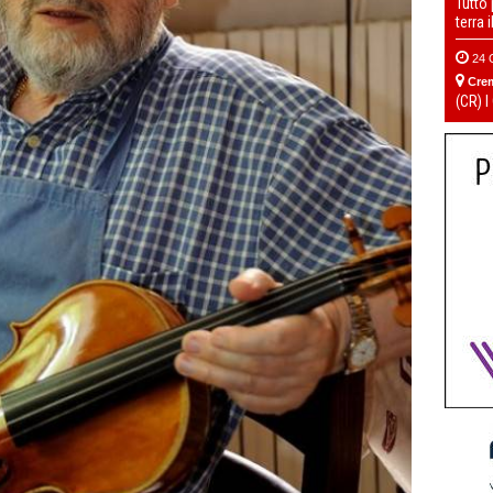
Tutto
terra 
24 
Cre
(CR) I