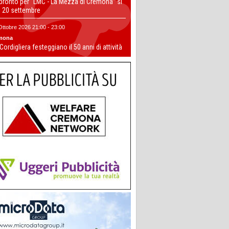
 pronto per “LMC - La Mezza di Cremona” si
il 20 settembre
Ottobre 2026 21:00 - 23:00
mona
 Cordigliera festeggiano il 50 anni di attività