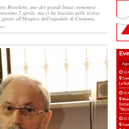
o Bissolotti, uno dei grandi liutai cremonesi
rossimo 2 aprile, ma ci ha lasciato nelle scorse
i giorni all'Hospice dell'ospedale di Cremona.
one
Eve
10 
Cre
La No
30 
Bos
Domen
“Ness
20 
Cre