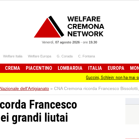
Venerdì,
07 agosto 2026
-
ore
19.30
Welfare Italia
Welfare Europa
G. Corada
C. Fontana
CREMA
PIACENTINO
LOMBARDIA
ITALIA
EUROPA
MO
Guccini, Schlein: non ha mai smesso di stare 
zionale dell'Artigianato
»
CNA Cremona ricorda Francesco Bissolotti, 
corda Francesco
ei grandi liutai