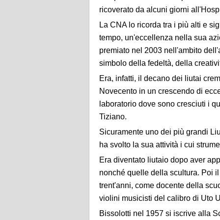
ricoverato da alcuni giorni all'Hos
La CNA lo ricorda tra i più alti e si
tempo, un'eccellenza nella sua azio
premiato nel 2003 nell'ambito de
simbolo della fedeltà, della creativi
Era, infatti, il decano dei liutai cr
Novecento in un crescendo di eccelle
laboratorio dove sono cresciuti i qu
Tiziano.
Sicuramente uno dei più grandi Liu
ha svolto la sua attività i cui strum
Era diventato liutaio dopo aver appr
nonché quelle della scultura. Poi 
trent'anni, come docente della scuo
violini musicisti del calibro di Ut
Bissolotti nel 1957 si iscrive alla 