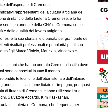
pice dell'ospedale di Cremona.
gnificativi rappresentanti della cultura artigiana del
ne di rilancio della Liuteria Cremonese, e lo ha
ll'assemblea annuale della CNA di Cremona come
tà e della qualità del lavoro artigiano.
emonesi e la sua storia si è dipanata per gran parte del
nti risultati professionali e popolarità per il suo
attro figli Marco Vinicio, Maurizio, Vincenzo e
tai Italiani che hanno onorato Cremona la città dove
enti sono conosciuti in tutto il mondo
ofondito le tecniche dell'ebanisteria e dell'intarsio
il grande successo come liutaio e l'impegno, per quasi
la di liuteria di Cremona. Hanno utilizzato i suoi
o Ughi, Salvatore Accardo, Kim Kaskashan.
Scuola di Liuteria di Cremona, che frequenta per