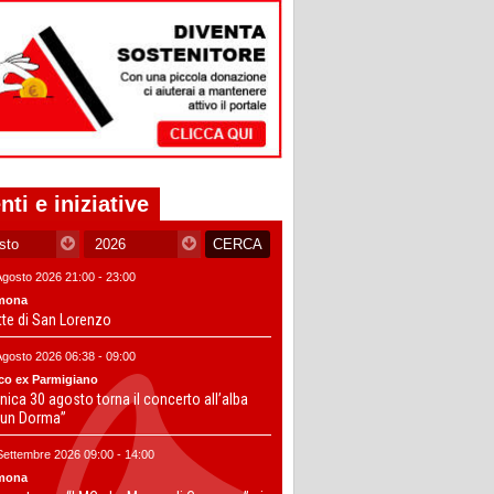
nti e iniziative
Agosto 2026 21:00 - 23:00
mona
tte di San Lorenzo
Agosto 2026 06:38 - 09:00
co ex Parmigiano
ica 30 agosto torna il concerto all’alba
un Dorma”
Settembre 2026 09:00 - 14:00
mona