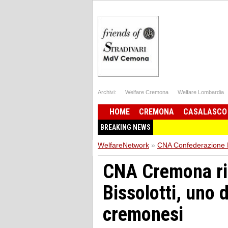
Archivi:
Welfare Cremona
Welfare Lombardia
HOME
CREMONA
CASALASCO
BREAKING NEWS
WelfareNetwork
»
CNA Confederazione Na
CNA Cremona ri
Bissolotti, uno d
cremonesi