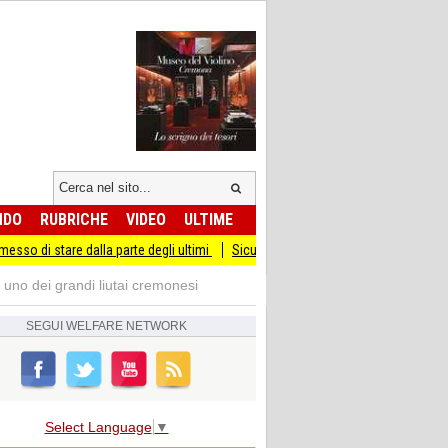
NDO
RUBRICHE
VIDEO
ULTIME
dalla parte degli ultimi
Sicurezza I Giovani Democratici ribattono ai Giovani di 
uno dei grandi liutai cremonesi
SEGUI
WELFARE NETWORK
Select Language
▼