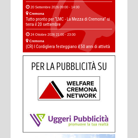
20 Settembre 2026 09:00 - 14:00
Cremona
Tutto pronto per “LMC - La Mezza di Cremona” si
terra il 20 settembre
24 Ottobre 2026 21:00 - 23:00
Cremona
(CR) I Cordigliera festeggiano il 50 anni di attività