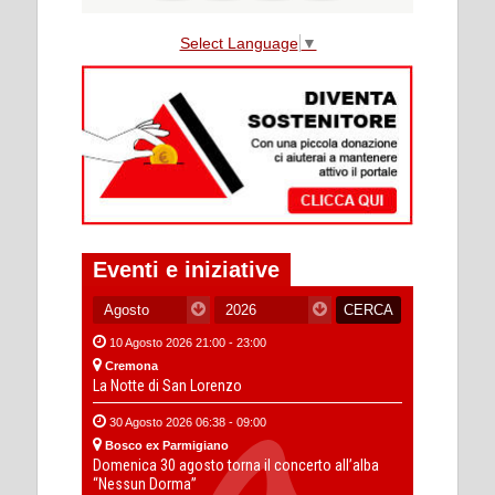
Select Language
▼
Eventi e iniziative
10 Agosto 2026 21:00 - 23:00
Cremona
La Notte di San Lorenzo
30 Agosto 2026 06:38 - 09:00
Bosco ex Parmigiano
Domenica 30 agosto torna il concerto all’alba
“Nessun Dorma”