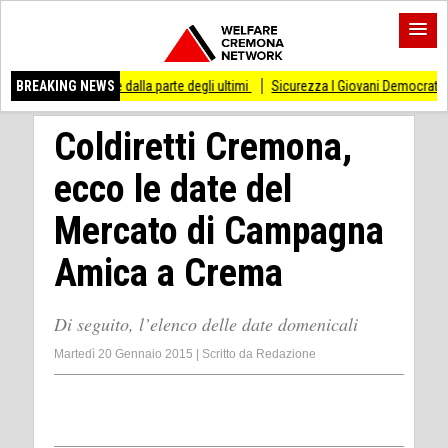
e dalla parte degli ultimi
BREAKING NEWS
Sicurezza I Giovani Democratici ribattono ai Giovani d
Coldiretti Cremona,
ecco le date del
Mercato di Campagna
Amica a Crema
Di seguito, l’elenco delle date domenicali
Martedì 20 Gennaio 2015
|
Scritto da
Redazione