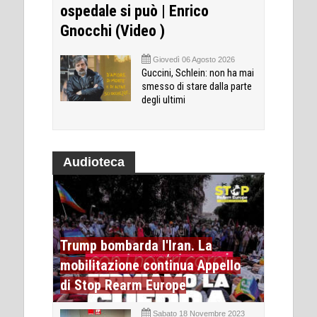
ospedale si può | Enrico
Gnocchi (Video )
Giovedì 06 Agosto 2026
Guccini, Schlein: non ha mai
smesso di stare dalla parte
degli ultimi
Audioteca
Trump bombarda l'Iran. La
mobilitazione continua Appello
di Stop Rearm Europe
Sabato 18 Novembre 2023