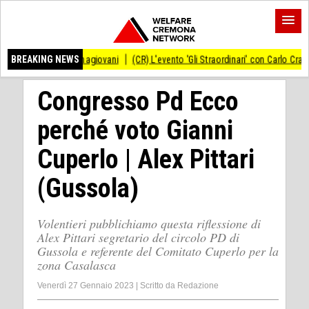
nformagiovani
BREAKING NEWS
(CR) L'evento 'Gli Straordinari' con Carlo Cracco anticipato al 
Congresso Pd Ecco
perché voto Gianni
Cuperlo | Alex Pittari
(Gussola)
Volentieri pubblichiamo questa riflessione di
Alex Pittari segretario del circolo PD di
Gussola e referente del Comitato Cuperlo per la
zona Casalasca
Venerdì 27 Gennaio 2023
|
Scritto da
Redazione