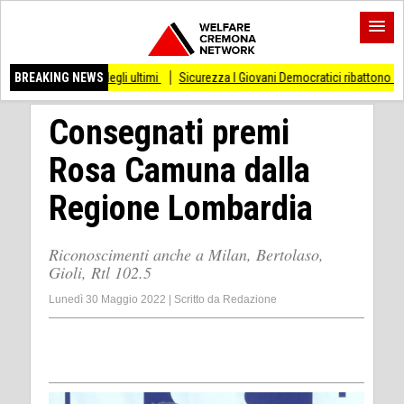
rte degli ultimi
BREAKING NEWS
Sicurezza I Giovani Democratici ribattono ai Giovani di Fratelll
Consegnati premi
Rosa Camuna dalla
Regione Lombardia
Riconoscimenti anche a Milan, Bertolaso,
Gioli, Rtl 102.5
Lunedì 30 Maggio 2022
|
Scritto da
Redazione