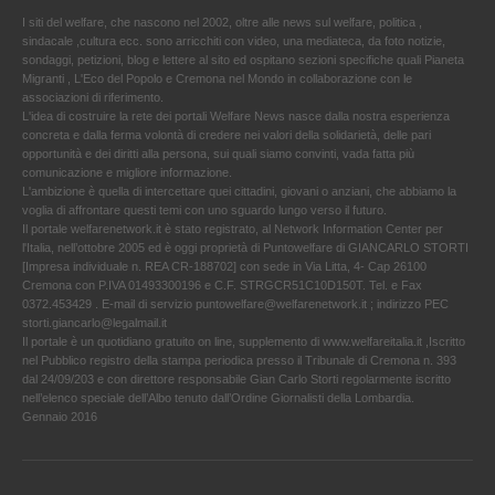
I siti del welfare, che nascono nel 2002, oltre alle news sul welfare, politica ,
sindacale ,cultura ecc. sono arricchiti con video, una mediateca, da foto notizie,
sondaggi, petizioni, blog e lettere al sito ed ospitano sezioni specifiche quali Pianeta
Migranti , L'Eco del Popolo e Cremona nel Mondo in collaborazione con le
associazioni di riferimento.
L'idea di costruire la rete dei portali Welfare News nasce dalla nostra esperienza
concreta e dalla ferma volontà di credere nei valori della solidarietà, delle pari
opportunità e dei diritti alla persona, sui quali siamo convinti, vada fatta più
comunicazione e migliore informazione.
L'ambizione è quella di intercettare quei cittadini, giovani o anziani, che abbiamo la
voglia di affrontare questi temi con uno sguardo lungo verso il futuro.
Il portale welfarenetwork.it è stato registrato, al Network Information Center per
l'Italia, nell’ottobre 2005 ed è oggi proprietà di Puntowelfare di GIANCARLO STORTI
[Impresa individuale n. REA CR-188702] con sede in Via Litta, 4- Cap 26100
Cremona con P.IVA 01493300196 e C.F. STRGCR51C10D150T. Tel. e Fax
0372.453429 . E-mail di servizio puntowelfare@welfarenetwork.it ; indirizzo PEC
storti.giancarlo@legalmail.it
Il portale è un quotidiano gratuito on line, supplemento di www.welfareitalia.it ,Iscritto
nel Pubblico registro della stampa periodica presso il Tribunale di Cremona n. 393
dal 24/09/203 e con direttore responsabile Gian Carlo Storti regolarmente iscritto
nell’elenco speciale dell’Albo tenuto dall’Ordine Giornalisti della Lombardia.
Gennaio 2016