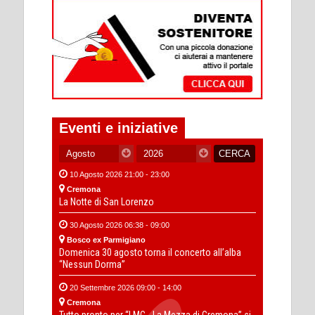
Eventi e iniziative
10 Agosto 2026 21:00 - 23:00
Cremona
La Notte di San Lorenzo
30 Agosto 2026 06:38 - 09:00
Bosco ex Parmigiano
Domenica 30 agosto torna il concerto all’alba
“Nessun Dorma”
20 Settembre 2026 09:00 - 14:00
Cremona
Tutto pronto per “LMC - La Mezza di Cremona” si