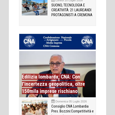
Lunedì 20 Luglio 2026
SUONO, TECNOLOGIA E
CREATIVITÀ: 21 LAUREANDI
PROTAGONISTI A CREMONA
Edilizia lombarda, CNA: Con
l’incertezza geopolitica, oltre
150mila imprese rischiano
Domenica 05 Luglio 2026
Consiglio CNA Lombardia
Pres. Bozzini:Competitività e