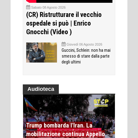
Sabato 08 Agosto 2026
(CR) Ristrutturare il vecchio
ospedale si può | Enrico
Gnocchi (Video )
Giovedì 06 Agosto 2026
Guccini, Schlein: non ha mai
smesso di stare dalla parte
degli ultimi
Audioteca
Trump bombarda l'Iran. La
mobilitazione continua Appello