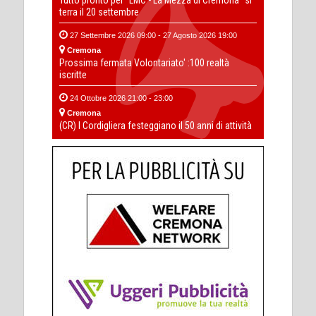
terra il 20 settembre
27 Settembre 2026 09:00 - 27 Agosto 2026 19:00
Cremona
Prossima fermata Volontariato' :100 realtà
iscritte
24 Ottobre 2026 21:00 - 23:00
Cremona
(CR) I Cordigliera festeggiano il 50 anni di attività