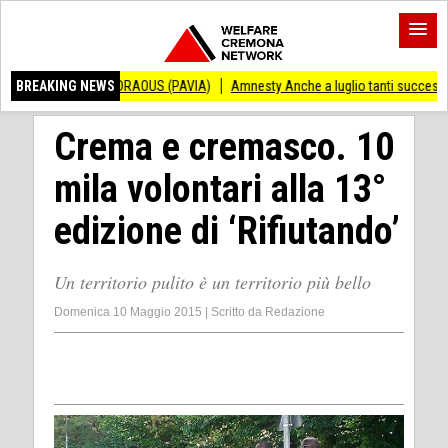
NDRAOUS (PAVIA)
BREAKING NEWS
Amnesty Anche a luglio tanti successi ed ingiustizie
Pi
Crema e cremasco. 10
mila volontari alla 13°
edizione di ‘Rifiutando’
Un territorio pulito è un territorio più bello
Domenica 10 Maggio 2015
|
Scritto da
Redazione