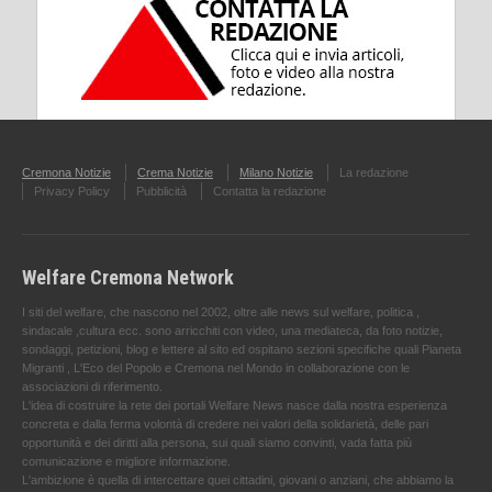
Cremona Notizie
Crema Notizie
Milano Notizie
La redazione
Privacy Policy
Pubblicità
Contatta la redazione
Welfare Cremona Network
I siti del welfare, che nascono nel 2002, oltre alle news sul welfare, politica ,
sindacale ,cultura ecc. sono arricchiti con video, una mediateca, da foto notizie,
sondaggi, petizioni, blog e lettere al sito ed ospitano sezioni specifiche quali Pianeta
Migranti , L'Eco del Popolo e Cremona nel Mondo in collaborazione con le
associazioni di riferimento.
L'idea di costruire la rete dei portali Welfare News nasce dalla nostra esperienza
concreta e dalla ferma volontà di credere nei valori della solidarietà, delle pari
opportunità e dei diritti alla persona, sui quali siamo convinti, vada fatta più
comunicazione e migliore informazione.
L'ambizione è quella di intercettare quei cittadini, giovani o anziani, che abbiamo la