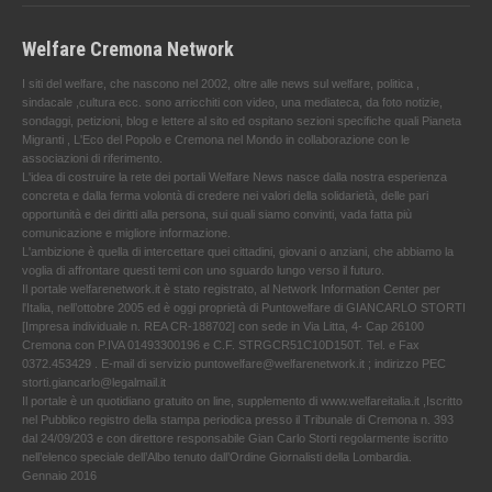
Welfare Cremona Network
I siti del welfare, che nascono nel 2002, oltre alle news sul welfare, politica ,
sindacale ,cultura ecc. sono arricchiti con video, una mediateca, da foto notizie,
sondaggi, petizioni, blog e lettere al sito ed ospitano sezioni specifiche quali Pianeta
Migranti , L'Eco del Popolo e Cremona nel Mondo in collaborazione con le
associazioni di riferimento.
L'idea di costruire la rete dei portali Welfare News nasce dalla nostra esperienza
concreta e dalla ferma volontà di credere nei valori della solidarietà, delle pari
opportunità e dei diritti alla persona, sui quali siamo convinti, vada fatta più
comunicazione e migliore informazione.
L'ambizione è quella di intercettare quei cittadini, giovani o anziani, che abbiamo la
voglia di affrontare questi temi con uno sguardo lungo verso il futuro.
Il portale welfarenetwork.it è stato registrato, al Network Information Center per
l'Italia, nell’ottobre 2005 ed è oggi proprietà di Puntowelfare di GIANCARLO STORTI
[Impresa individuale n. REA CR-188702] con sede in Via Litta, 4- Cap 26100
Cremona con P.IVA 01493300196 e C.F. STRGCR51C10D150T. Tel. e Fax
0372.453429 . E-mail di servizio puntowelfare@welfarenetwork.it ; indirizzo PEC
storti.giancarlo@legalmail.it
Il portale è un quotidiano gratuito on line, supplemento di www.welfareitalia.it ,Iscritto
nel Pubblico registro della stampa periodica presso il Tribunale di Cremona n. 393
dal 24/09/203 e con direttore responsabile Gian Carlo Storti regolarmente iscritto
nell’elenco speciale dell’Albo tenuto dall’Ordine Giornalisti della Lombardia.
Gennaio 2016