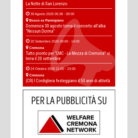
La Notte di San Lorenzo
30 Agosto 2026 06:38 - 09:00
Bosco ex Parmigiano
Domenica 30 agosto torna il concerto all’alba
“Nessun Dorma”
20 Settembre 2026 09:00 - 14:00
Cremona
Tutto pronto per “LMC - La Mezza di Cremona” si
terra il 20 settembre
24 Ottobre 2026 21:00 - 23:00
Cremona
(CR) I Cordigliera festeggiano il 50 anni di attività