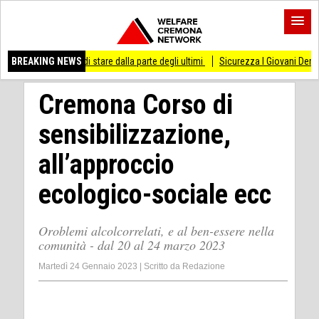
o di stare dalla parte degli ultimi
BREAKING NEWS
Sicurezza I Giovani Democratici ribattono ai
Cremona Corso di
sensibilizzazione,
all’approccio
ecologico-sociale ecc
Oroblemi alcolcorrelati, e al ben-essere nella
comunità - dal 20 al 24 marzo 2023
Martedì 24 Gennaio 2023
|
Scritto da
Redazione