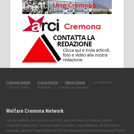
Cremona Notizie
Crema Notizie
Milano Notizie
La redazione
Privacy Policy
Pubblicità
Contatta la redazione
Welfare Cremona Network
I siti del welfare, che nascono nel 2002, oltre alle news sul welfare, politica ,
sindacale ,cultura ecc. sono arricchiti con video, una mediateca, da foto notizie,
sondaggi, petizioni, blog e lettere al sito ed ospitano sezioni specifiche quali Pianeta