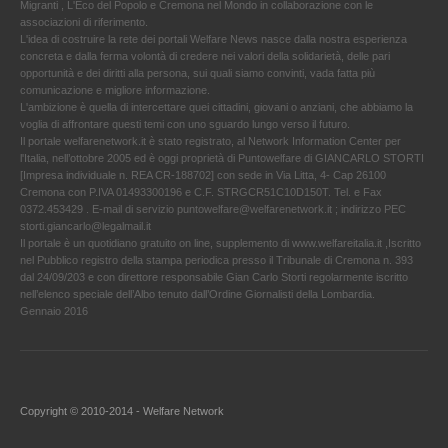
Migranti , L'Eco del Popolo e Cremona nel Mondo in collaborazione con le
associazioni di riferimento.
L'idea di costruire la rete dei portali Welfare News nasce dalla nostra esperienza
concreta e dalla ferma volontà di credere nei valori della solidarietà, delle pari
opportunità e dei diritti alla persona, sui quali siamo convinti, vada fatta più
comunicazione e migliore informazione.
L'ambizione è quella di intercettare quei cittadini, giovani o anziani, che abbiamo la
voglia di affrontare questi temi con uno sguardo lungo verso il futuro.
Il portale welfarenetwork.it è stato registrato, al Network Information Center per
l'Italia, nell’ottobre 2005 ed è oggi proprietà di Puntowelfare di GIANCARLO STORTI
[Impresa individuale n. REA CR-188702] con sede in Via Litta, 4- Cap 26100
Cremona con P.IVA 01493300196 e C.F. STRGCR51C10D150T. Tel. e Fax
0372.453429 . E-mail di servizio puntowelfare@welfarenetwork.it ; indirizzo PEC
storti.giancarlo@legalmail.it
Il portale è un quotidiano gratuito on line, supplemento di www.welfareitalia.it ,Iscritto
nel Pubblico registro della stampa periodica presso il Tribunale di Cremona n. 393
dal 24/09/203 e con direttore responsabile Gian Carlo Storti regolarmente iscritto
nell’elenco speciale dell’Albo tenuto dall’Ordine Giornalisti della Lombardia.
Gennaio 2016
Copyright © 2010-2014 - Welfare Network