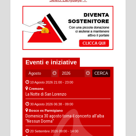
Eventi e iniziative
10 Agosto 2026 21:00 - 23:00
Cremona
La Notte di San Lorenzo
30 Agosto 2026 06:38 - 09:00
Bosco ex Parmigiano
Domenica 30 agosto torna il concerto all’alba
“Nessun Dorma”
20 Settembre 2026 09:00 - 14:00