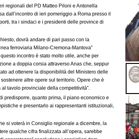
eri regionali del PD Matteo Piloni e Antonella
sa dall’incontro di ieri pomeriggio a Roma presso il
orti, tra i sindaci e i presidenti delle province di
hiesto, dovrà andare di pari passo con la
 linea ferroviaria Milano-Cremona-Mantova”
i questo incontro è stato molto utile, anche per
icazione a doppia corsia attraverso Anas che, seppur
to ad ottenere la disponibilità del Ministero delle
l sostenere altre opere sul territorio. Opere che è
l tavolo provinciale della competitività”.
di predisporre, quanto prima, il piano economico e
mpistiche e presentarlo ai rappresentanti istituzionali,
che si voterà in Consiglio regionale a dicembre, la
re qualche cifra finalizzata all’opera, sarebbe