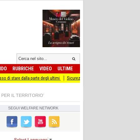
NDO
RUBRICHE
VIDEO
ULTIME
alla parte degli ultimi
Sicurezza I Giovani Democratici ribattono ai Giovani di F
 PER IL TERRITORIO’
SEGUI
WELFARE NETWORK
Select Language
▼