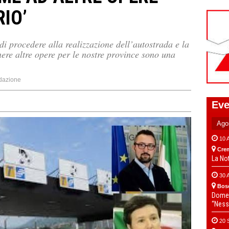
RIO’
i procedere alla realizzazione dell’autostrada e la
nere altre opere per le nostre province sono una
dazione
Eve
10 
Cre
La No
30 
Bos
Domen
“Ness
20 