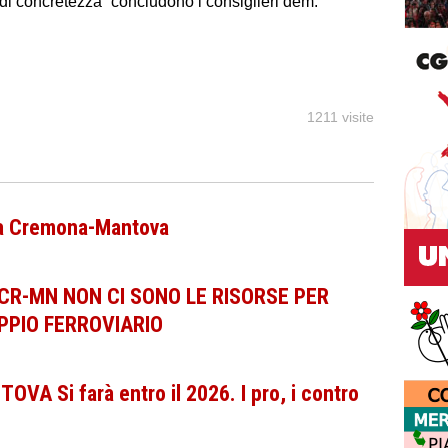
di concretezza” concludono i consiglieri dem.
1211 visite
ada Cremona-Mantova
CR-MN NON CI SONO LE RISORSE PER
PPIO FERROVIARIO
A Si farà entro il 2026. I pro, i contro