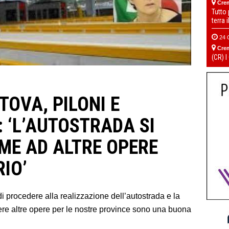
Cre
Tutto
terra 
24 
Cre
(CR) I
OVA, PILONI E
: ‘L’AUTOSTRADA SI
EME AD ALTRE OPERE
RIO’
i procedere alla realizzazione dell’autostrada e la
ere altre opere per le nostre province sono una buona