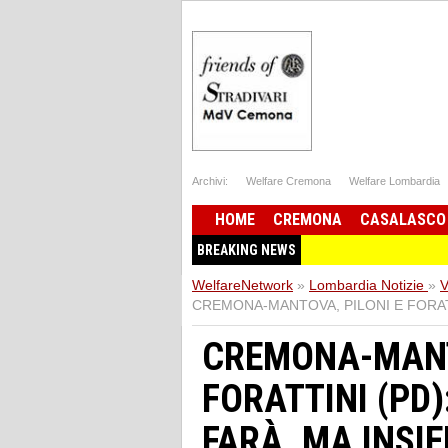
Archivi:
Welfare Cremona
Welfare Lombardia
HOME
CREMONA
CASALASCO
BREAKING NEWS
WelfareNetwork
»
Lombardia Notizie
»
V
CREMONA-MANTOVA, PILONI E FORATTI
CREMONA-MANT
FORATTINI (PD)
FARÀ, MA INSI