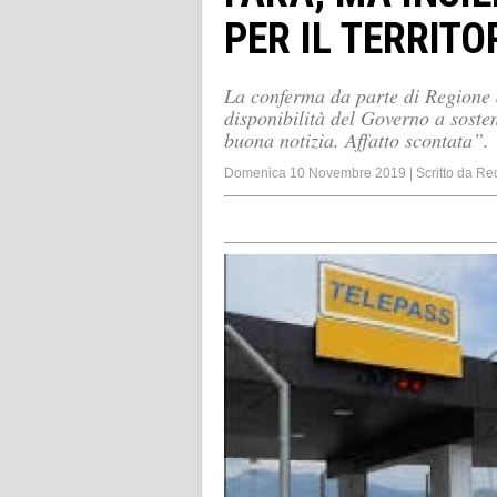
PER IL TERRITO
La conferma da parte di Regione d
disponibilità del Governo a soste
buona notizia. Affatto scontata”.
Domenica 10 Novembre 2019
|
Scritto da
Re