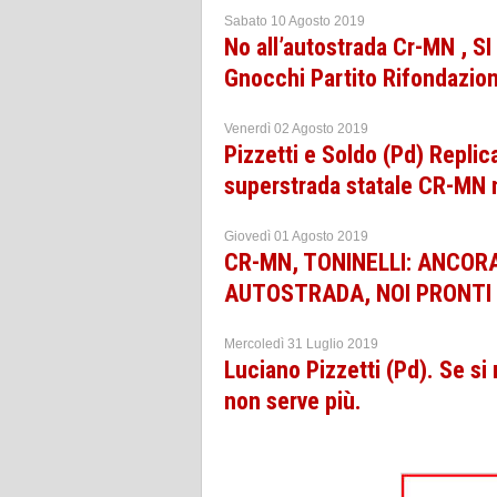
Sabato 10 Agosto 2019
No all’autostrada Cr-MN , SI 
Gnocchi Partito Rifondazio
Venerdì 02 Agosto 2019
Pizzetti e Soldo (Pd) Replic
superstrada statale CR-MN 
Giovedì 01 Agosto 2019
CR-MN, TONINELLI: ANCORA
AUTOSTRADA, NOI PRONTI 
Mercoledì 31 Luglio 2019
Luciano Pizzetti (Pd). Se si
non serve più.