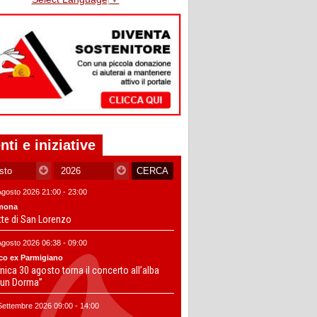
nti e iniziative
Agosto 2026 21:00 - 23:00
mona
tte di San Lorenzo
Agosto 2026 06:38 - 09:00
co ex Parmigiano
ica 30 agosto torna il concerto all’alba
un Dorma”
Settembre 2026 09:00 - 14:00