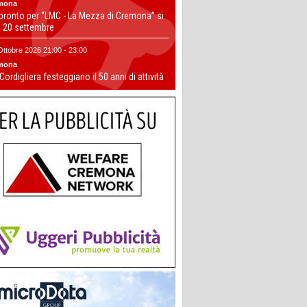
mona
 pronto per “LMC - La Mezza di Cremona” si
il 20 settembre
Ottobre 2026 21:00 - 23:00
mona
 Cordigliera festeggiano il 50 anni di attività