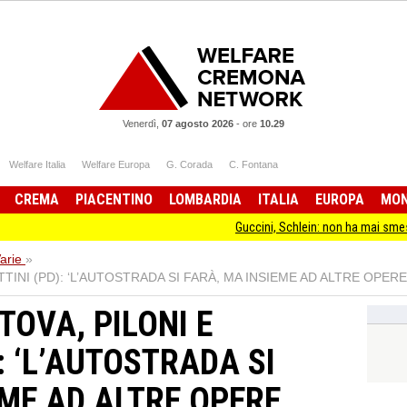
Venerdì,
07 agosto 2026
-
ore
10.29
Welfare Italia
Welfare Europa
G. Corada
C. Fontana
CREMA
PIACENTINO
LOMBARDIA
ITALIA
EUROPA
MO
Guccini, Schlein: non ha mai smesso di stare d
arie
»
NI (PD): ‘L’AUTOSTRADA SI FARÀ, MA INSIEME AD ALTRE OPERE
OVA, PILONI E
: ‘L’AUTOSTRADA SI
EME AD ALTRE OPERE