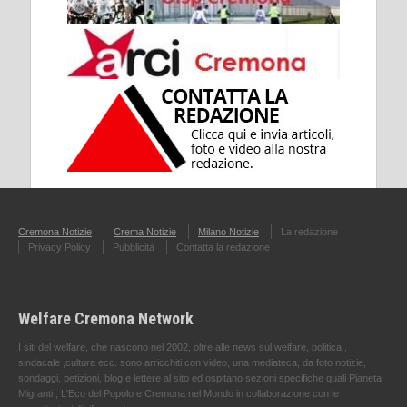
Cremona Notizie
Crema Notizie
Milano Notizie
La redazione
Privacy Policy
Pubblicità
Contatta la redazione
Welfare Cremona Network
I siti del welfare, che nascono nel 2002, oltre alle news sul welfare, politica ,
sindacale ,cultura ecc. sono arricchiti con video, una mediateca, da foto notizie,
sondaggi, petizioni, blog e lettere al sito ed ospitano sezioni specifiche quali Pianeta
Migranti , L'Eco del Popolo e Cremona nel Mondo in collaborazione con le