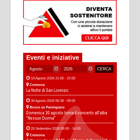
Eventi e iniziative
10 Agosto 2026 21:00 - 23:00
Cremona
La Notte di San Lorenzo
30 Agosto 2026 06:38 - 09:00
Bosco ex Parmigiano
Domenica 30 agosto torna il concerto all’alba
“Nessun Dorma”
20 Settembre 2026 09:00 - 14:00
Cremona