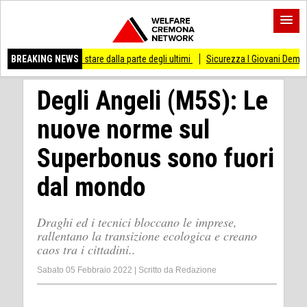
o di stare dalla parte degli ultimi
BREAKING NEWS
Sicurezza I Giovani Democratici ribattono ai
Degli Angeli (M5S): Le
nuove norme sul
Superbonus sono fuori
dal mondo
Draghi ed i tecnici bloccano le imprese,
rallentano la transizione ecologica e creano
caos tra i cittadini..
Sabato 05 Febbraio 2022
|
Scritto da
Redazione