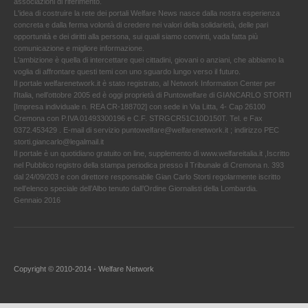
associazioni di riferimento.
L'idea di costruire la rete dei portali Welfare News nasce dalla nostra esperienza
concreta e dalla ferma volontà di credere nei valori della solidarietà, delle pari
opportunità e dei diritti alla persona, sui quali siamo convinti, vada fatta più
comunicazione e migliore informazione.
L'ambizione è quella di intercettare quei cittadini, giovani o anziani, che abbiamo la
voglia di affrontare questi temi con uno sguardo lungo verso il futuro.
Il portale welfarenetwork.it è stato registrato, al Network Information Center per
l'Italia, nell’ottobre 2005 ed è oggi proprietà di Puntowelfare di GIANCARLO STORTI
[Impresa individuale n. REA CR-188702] con sede in Via Litta, 4- Cap 26100
Cremona con P.IVA 01493300196 e C.F. STRGCR51C10D150T. Tel. e Fax
0372.453429 . E-mail di servizio puntowelfare@welfarenetwork.it ; indirizzo PEC
storti.giancarlo@legalmail.it
Il portale è un quotidiano gratuito on line, supplemento di www.welfareitalia.it ,Iscritto
nel Pubblico registro della stampa periodica presso il Tribunale di Cremona n. 393
dal 24/09/203 e con direttore responsabile Gian Carlo Storti regolarmente iscritto
nell’elenco speciale dell’Albo tenuto dall’Ordine Giornalisti della Lombardia.
Gennaio 2016
Copyright © 2010-2014 - Welfare Network