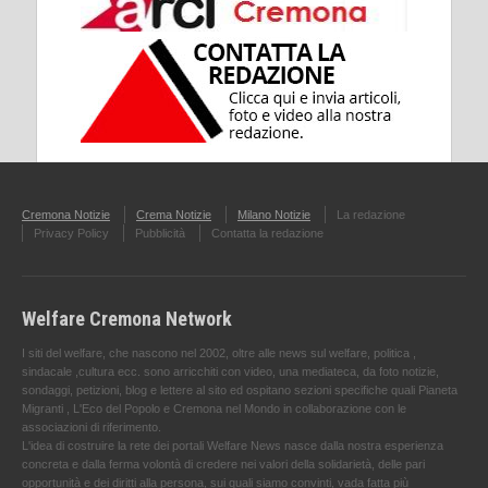
Cremona Notizie
Crema Notizie
Milano Notizie
La redazione
Privacy Policy
Pubblicità
Contatta la redazione
Welfare Cremona Network
I siti del welfare, che nascono nel 2002, oltre alle news sul welfare, politica ,
sindacale ,cultura ecc. sono arricchiti con video, una mediateca, da foto notizie,
sondaggi, petizioni, blog e lettere al sito ed ospitano sezioni specifiche quali Pianeta
Migranti , L'Eco del Popolo e Cremona nel Mondo in collaborazione con le
associazioni di riferimento.
L'idea di costruire la rete dei portali Welfare News nasce dalla nostra esperienza
concreta e dalla ferma volontà di credere nei valori della solidarietà, delle pari
opportunità e dei diritti alla persona, sui quali siamo convinti, vada fatta più