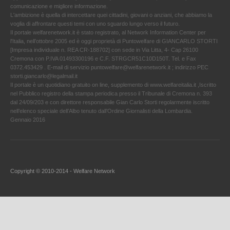
comunicazione e migliore informazione.
L'ambizione è quella di intercettare quei cittadini, giovani o anziani, che abbiamo la
voglia di affrontare questi temi con uno sguardo lungo verso il futuro.
Il portale welfarenetwork.it è stato registrato, al Network Information Center per
l'Italia, nell’ottobre 2005 ed è oggi proprietà di Puntowelfare di GIANCARLO STORTI
[Impresa individuale n. REA CR-188702] con sede in Via Litta, 4- Cap 26100
Cremona con P.IVA 01493300196 e C.F. STRGCR51C10D150T. Tel. e Fax
0372.453429 . E-mail di servizio puntowelfare@welfarenetwork.it ; indirizzo PEC
storti.giancarlo@legalmail.it
Il portale è un quotidiano gratuito on line, supplemento di www.welfareitalia.it ,Iscritto
nel Pubblico registro della stampa periodica presso il Tribunale di Cremona n. 393
dal 24/09/203 e con direttore responsabile Gian Carlo Storti regolarmente iscritto
nell’elenco speciale dell’Albo tenuto dall’Ordine Giornalisti della Lombardia.
Gennaio 2016
Copyright © 2010-2014 - Welfare Network