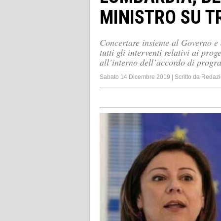
MINISTRO SU T
Concertare insieme al Governo e 
tutti gli interventi relativi ai pro
all’interno dell’accordo di prog
Sabato 14 Dicembre 2019
|
Scritto da
Redazi