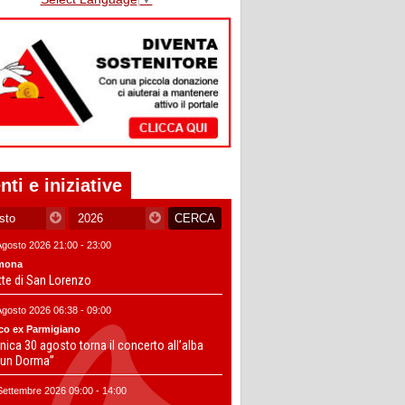
nti e iniziative
Agosto 2026 21:00 - 23:00
mona
tte di San Lorenzo
Agosto 2026 06:38 - 09:00
co ex Parmigiano
ica 30 agosto torna il concerto all’alba
un Dorma”
Settembre 2026 09:00 - 14:00