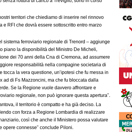
 senza rottura di carico a Treviglio, sono in corso
i nostri territori che chiediamo di inserire nel rinnovo
 e RFI che dovrà essere sottoscritto entro marzo
el sistema ferroviario regionale di Trenord – aggiunge
 piano la disponibilità del Ministro De Micheli,
azione dei 70 anni della Cna di Cremona, ad assumere
aggiore responsabilità nella compagine societaria di
 tocca la vera questione, un’ipotesi che fu messa in
x ad di Fs Mazzoncini, ma che fu bloccata dalla
verde. Se la Regione vuole davvero affrontare e
rroviario regionale, non può ignorare questa apertura".
ntova, il territorio è compatto e ha già deciso. La
chiedendo con forza a Regione Lombardia di realizzare
nanziario, così che anche il Ministero possa valutare
 le opere connesse" conclude Piloni.