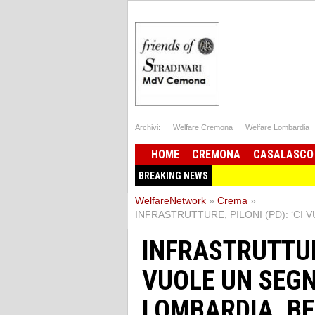
Archivi:
Welfare Cremona
Welfare Lombardia
HOME
CREMONA
CASALASCO
BREAKING NEWS
WelfareNetwork
»
Crema
»
INFRASTRUTTURE, PILONI (PD): ‘CI
INFRASTRUTTURE
VUOLE UN SEGN
LOMBARDIA, BE