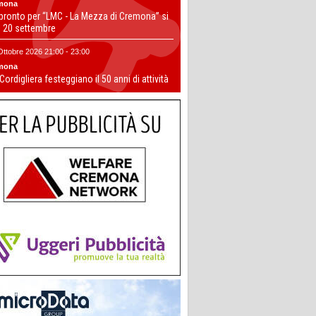
mona
 pronto per “LMC - La Mezza di Cremona” si
il 20 settembre
Ottobre 2026 21:00 - 23:00
mona
 Cordigliera festeggiano il 50 anni di attività