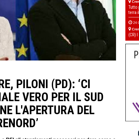
Cre
Tutto
terra 
24 
Cre
(CR) I
, PILONI (PD): ‘CI
ALE VERO PER IL SUD
NE L'APERTURA DEL
RENORD’