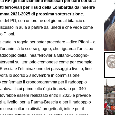
a RFI gli stanziamenti necessari per dare corso a
getti ferroviari per il sud della Lombardia da inserire
ramma 2021-2025 di prossima sottoscrizione.
e del PD, con un ordine del giorno al bilancio di
iscusso in aula a partire da lunedì e che vede come
o Piloni.
e carte in regola per poter procedere – dice Piloni – a
l’unanimità lo scorso giugno, che riguarda l’anticipo
 raddoppio della linea ferroviaria Milano-Codogno-
terventi sul territorio cremonese come per esempio
-Brescia e l’eliminazione dei passaggi a livello, fino
 svolta lo scorso 28 novembre in commissione
nno confermato il cronoprogramma per il raddoppio
ova il cui primo lotto è già finanziato per 340
 dovrebbe essere realizzato entro il 2025 e prevede
 a livello; per la Parma-Brescia e per il raddoppio
rso soltanto attività progettuali; infine per il