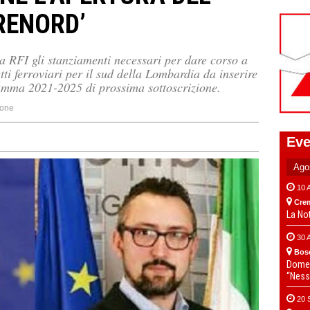
RENORD’
a RFI gli stanziamenti necessari per dare corso a
getti ferroviari per il sud della Lombardia da inserire
ramma 2021-2025 di prossima sottoscrizione.
one
Eve
10 
Cre
La No
30 
Bos
Domen
“Ness
20 