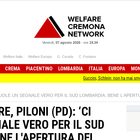
Venerdì,
07 agosto 2026
-
ore
19.34
Welfare Italia
Welfare Europa
G. Corada
C. Fontana
CREMA
PIACENTINO
LOMBARDIA
ITALIA
EUROPA
MO
Guccini, Schlein: non ha mai smesso
 VUOLE UN SEGNALE VERO PER IL SUD LOMBARDIA, BENE L'APER
, PILONI (PD): ‘CI
ALE VERO PER IL SUD
NE L'APERTURA DEL