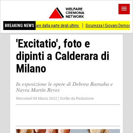
sso di stare dalla parte degli ultimi
BREAKING NEWS
Sicurezza I Giovani Democratici ribattono 
'Excitatio', foto e
dipinti a Calderara di
Milano
In esposizione le opere di Debora Barnaba e
Nayra Martín Reyes
Mercoledì 09 Marzo 2022
|
Scritto da
Redazione