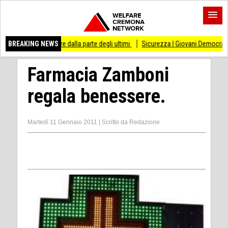
so di stare dalla parte degli ultimi
BREAKING NEWS
Sicurezza I Giovani Democratici ribattono ai
Farmacia Zamboni
regala benessere.
Martedì 11 Gennaio 2011
|
Scritto da
Redazione