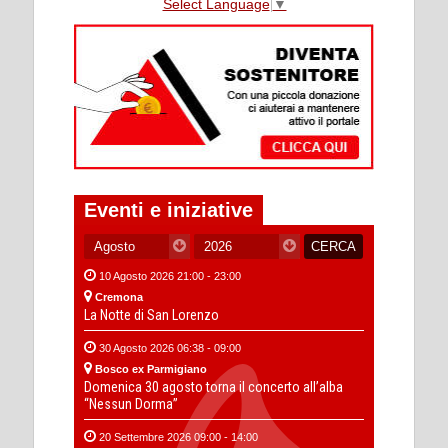
Select Language
▼
Eventi e iniziative
10 Agosto 2026 21:00 - 23:00
Cremona
La Notte di San Lorenzo
30 Agosto 2026 06:38 - 09:00
Bosco ex Parmigiano
Domenica 30 agosto torna il concerto all’alba
“Nessun Dorma”
20 Settembre 2026 09:00 - 14:00