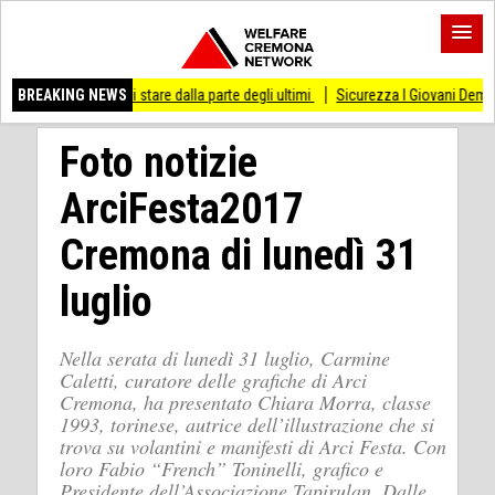
so di stare dalla parte degli ultimi
BREAKING NEWS
Sicurezza I Giovani Democratici ribattono a
Foto notizie
ArciFesta2017
Cremona di lunedì 31
luglio
Nella serata di lunedì 31 luglio, Carmine
Caletti, curatore delle grafiche di Arci
Cremona, ha presentato Chiara Morra, classe
1993, torinese, autrice dell’illustrazione che si
trova su volantini e manifesti di Arci Festa. Con
loro Fabio “French” Toninelli, grafico e
Presidente dell’Associazione Tapirulan. Dalle