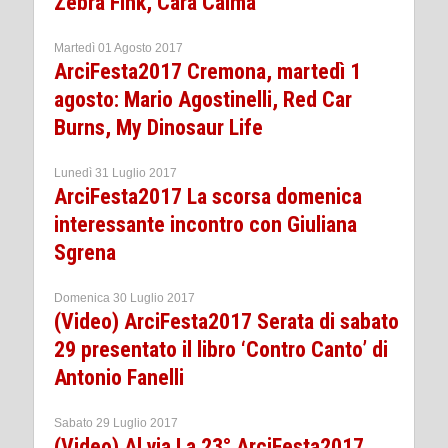
Zebra Fink, Cara Calma
Martedì 01 Agosto 2017
ArciFesta2017 Cremona, martedì 1
agosto: Mario Agostinelli, Red Car
Burns, My Dinosaur Life
Lunedì 31 Luglio 2017
ArciFesta2017 La scorsa domenica
interessante incontro con Giuliana
Sgrena
Domenica 30 Luglio 2017
(Video) ArciFesta2017 Serata di sabato
29 presentato il libro ‘Contro Canto’ di
Antonio Fanelli
Sabato 29 Luglio 2017
(Video) Al via La 23° ArciFesta2017