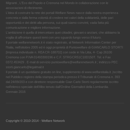
Migranti , L'Eco del Popolo e Cremona nel Mondo in collaborazione con le
associazioni di riferimento.
L'idea di costruire la rete dei portali Welfare News nasce dalla nostra esperienza
concreta e dalla ferma volontà di credere nei valori della solidarietà, delle pari
opportunità e dei diritti alla persona, sui quali siamo convinti, vada fatta più
comunicazione e migliore informazione.
L'ambizione è quella di intercettare quei cittadini, giovani o anziani, che abbiamo la
voglia di affrontare questi temi con uno sguardo lungo verso il futuro.
Il portale welfarenetwork.it è stato registrato, al Network Information Center per
l'Italia, nell’ottobre 2005 ed è oggi proprietà di Puntowelfare di GIANCARLO STORTI
[Impresa individuale n. REA CR-188702] con sede in Via Litta, 4- Cap 26100
Cremona con P.IVA 01493300196 e C.F. STRGCR51C10D150T. Tel. e Fax
0372.453429 . E-mail di servizio puntowelfare@welfarenetwork.it ; indirizzo PEC
storti.giancarlo@legalmail.it
Il portale è un quotidiano gratuito on line, supplemento di www.welfareitalia.it ,Iscritto
nel Pubblico registro della stampa periodica presso il Tribunale di Cremona n. 393
dal 24/09/203 e con direttore responsabile Gian Carlo Storti regolarmente iscritto
nell’elenco speciale dell’Albo tenuto dall’Ordine Giornalisti della Lombardia.
Gennaio 2016
Copyright © 2010-2014 - Welfare Network