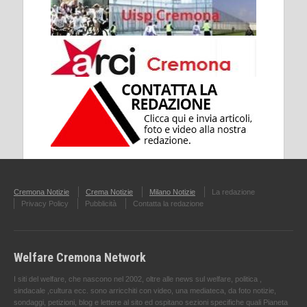
Cremona Notizie
Crema Notizie
Milano Notizie
La redazione
Privacy Policy
Pubblicità
Contatta la redazione
Welfare Cremona Network
I siti del welfare, che nascono nel 2002, oltre alle news sul welfare, politica ,
sindacale ,cultura ecc. sono arricchiti con video, una mediateca, da foto notizie,
sondaggi, petizioni, blog e lettere al sito ed ospitano sezioni specifiche quali Pianeta