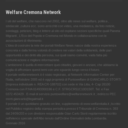
Welfare Cremona Network
I siti del welfare, che nascono nel 2002, oltre alle news sul welfare, politica ,
sindacale ,cultura ecc. sono arricchiti con video, una mediateca, da foto notizie,
sondaggi, petizioni, blog e lettere al sito ed ospitano sezioni specifiche quali Pianeta
Migranti , L'Eco del Popolo e Cremona nel Mondo in collaborazione con le
associazioni di riferimento.
L'idea di costruire la rete dei portali Welfare News nasce dalla nostra esperienza
concreta e dalla ferma volontà di credere nei valori della solidarietà, delle pari
opportunità e dei diritti alla persona, sui quali siamo convinti, vada fatta più
comunicazione e migliore informazione.
L'ambizione è quella di intercettare quei cittadini, giovani o anziani, che abbiamo la
voglia di affrontare questi temi con uno sguardo lungo verso il futuro.
Il portale welfarenetwork.it è stato registrato, al Network Information Center per
l'Italia, nell’ottobre 2005 ed è oggi proprietà di Puntowelfare di GIANCARLO STORTI
[Impresa individuale n. REA CR-188702] con sede in Via Litta, 4- Cap 26100
Cremona con P.IVA 01493300196 e C.F. STRGCR51C10D150T. Tel. e Fax
0372.453429 . E-mail di servizio puntowelfare@welfarenetwork.it ; indirizzo PEC
storti.giancarlo@legalmail.it
Il portale è un quotidiano gratuito on line, supplemento di www.welfareitalia.it ,Iscritto
nel Pubblico registro della stampa periodica presso il Tribunale di Cremona n. 393
dal 24/09/203 e con direttore responsabile Gian Carlo Storti regolarmente iscritto
nell’elenco speciale dell’Albo tenuto dall’Ordine Giornalisti della Lombardia.
Gennaio 2016