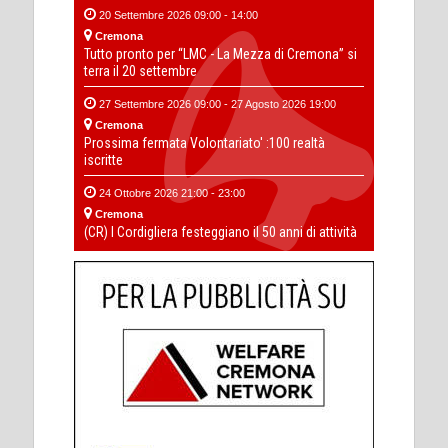
20 Settembre 2026 09:00 - 14:00
Cremona
Tutto pronto per “LMC - La Mezza di Cremona” si
terra il 20 settembre
27 Settembre 2026 09:00 - 27 Agosto 2026 19:00
Cremona
Prossima fermata Volontariato' :100 realtà
iscritte
24 Ottobre 2026 21:00 - 23:00
Cremona
(CR) I Cordigliera festeggiano il 50 anni di attività