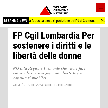
uto si da fuoco La presa di posizione del Pd di Cremona
BREAKING NEWS
Piadena Drizzona 
FP Cgil Lombardia Per
sostenere i diritti e le
libertà delle donne
NO alla Regione Piemonte che vuole fare
entrare le associazioni antiabortiste nei
consultori pubblici
Giovedì 20 Aprile 2023
|
Scritto da
Redazione