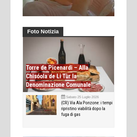
Foto Notizia
Torre de Picenardi – Alla
Chisóola de Li Tùr la
Denominazione Comunale
Sabato 25 Luglio 2026
(CR) Via Ala Ponzone: i tempi
ripristino viabilità dopo la
fuga di gas