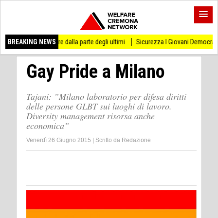
so di stare dalla parte degli ultimi
BREAKING NEWS
Sicurezza I Giovani Democratici ribattono ai
Gay Pride a Milano
Tajani: ”Milano laboratorio per difesa diritti
delle persone GLBT sui luoghi di lavoro.
Diversity management risorsa anche
economica”
Venerdì 26 Giugno 2015
|
Scritto da
Redazione