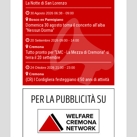
La Notte di San Lorenzo
30 Agosto 2026 06:38 - 09:00
Bosco ex Parmigiano
Domenica 30 agosto torna il concerto all’alba
“Nessun Dorma”
20 Settembre 2026 09:00 - 14:00
Cremona
Tutto pronto per “LMC - La Mezza di Cremona” si
terra il 20 settembre
24 Ottobre 2026 21:00 - 23:00
Cremona
(CR) I Cordigliera festeggiano il 50 anni di attività