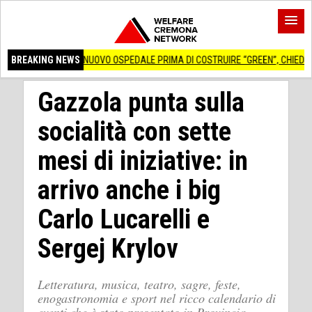
BREAKING NEWS
NUOVO OSPEDALE PRIMA DI COSTRUIRE “GREEN”, CHIEDIAMOCI SE È NECE
Gazzola punta sulla
socialità con sette
mesi di iniziative: in
arrivo anche i big
Carlo Lucarelli e
Sergej Krylov
Letteratura, musica, teatro, sagre, feste,
enogastronomia e sport nel ricco calendario di