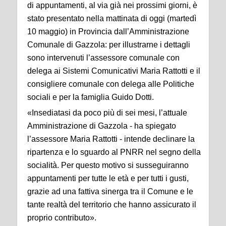
di appuntamenti, al via già nei prossimi giorni, è
stato presentato
nella
mattina
ta di oggi
(martedì
10 maggio)
in Provincia dall
’Amministrazione
Comunale di Gazzola
: per illustrarne i dettagli
sono intervenuti l’assessore comunale con
delega ai Sistemi Comunicativi
Maria Rattotti
e il
consigliere comunale con delega alle Politiche
sociali e per la famiglia
Guido Dotti
.
«
I
nsediata
si
da poco più di sei mesi
, l
’
attuale
Amministrazione di Gazzola
-
ha spiegato
l’assessore Maria Rattotti
-
intende declinare la
ripartenza
e lo sguardo al PNRR
nel segno della
socialità
. Per questo motivo s
i susseguiranno
appuntamenti per tutte le età
e per tutti i gusti,
grazie ad una fattiva sinerga tra il Comune e le
tante realtà del territorio che hanno assicurato il
proprio contributo
»
.