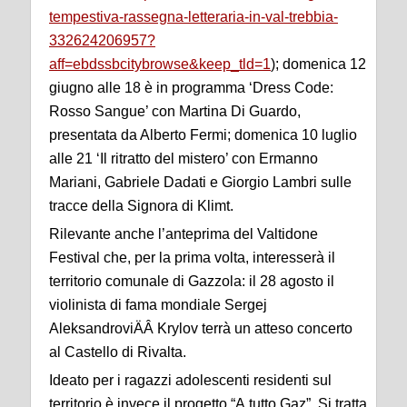
tempestiva-rassegna-letteraria-in-val-trebbia-
332624206957?
aff=ebdssbcitybrowse&keep_tld=1
)
;
domenica 12
giugno
alle 18
è in programma
‘Dress Code:
Rosso Sangue’
con
Martina Di Guardo
,
presentata da
Alberto Fermi
; domenica 10
luglio
alle 21 ‘Il ritratto del mistero’ con Ermanno
Mariani, Gabriele Dadati e Giorgio Lambri sulle
tracce della
S
ignora di Klimt.
Rilevante anche
l’anteprima del
Valtidone
Festival
che
,
per la prima volta
,
interesserà il
territorio comunale di
Gazzola
:
il
28 agosto
il
violinista di fama mondiale Sergej
AleksandroviÄÂ Krylov
terrà un atteso concerto
al Castello di Rivalta.
Ideato per i ragazzi adolescenti residenti sul
territorio è invece il progetto “A tutto Gaz”
. S
i tratta