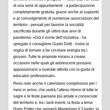
di una serie di appuntamenti
-
a partecipazione
completamente gratuita
,
grazie anche al supporto
e al coinvolgimento di
numerose
associazioni del
territorio
-
pensati per
favorire l
a socialità
sacrificata durante
gli ultimi due anni di
pandemia
:
«Già il nome dell’iniziativa - ha
spiegato
il consigliere Guido Dotti
- rivela la
voglia di tornare a far circolare energia tra i
giovani
. T
utte le proposte
mirano a
creare
occasioni nelle quali gli adolescenti possano
appassionarsi a svariate attività con la guida di
educatori professionali».
Reso noto
anche il calendario complessivo
per i
mesi
in arrivo
,
che vedrà
l’atteso
ritorno di tutte le
sagre e le feste paesane
più amate e conosciute
del territorio
e,
tra i tanti
eventi
, la festa a tema
Harry Potter che animerà Momeliano il 3 luglio, la