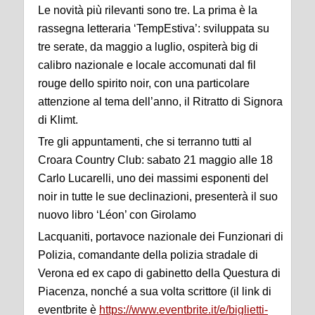
L
e novità più rilevanti
sono t
re
.
La prima è la
rassegna letteraria
‘
TempEstiva
’
:
sviluppata su
tre serate, da maggio a luglio,
ospiterà big d
i
calibro nazionale e locale accomunati dal fil
rouge dello spirito noir, con una particolare
attenzione al tema dell’anno, il Ritratto di Signora
di Klimt
.
Tre gli appuntamenti, che si terranno tutti al
Croara Country Club
: s
abato 21 maggio
alle 18
Carlo Lucarelli
,
uno dei massimi esponenti del
noir in tutte le sue declinazioni, presenterà il
suo
nuovo libro
‘Léon’ con
Girolamo
Lacquaniti
,
p
ortavoce nazionale dei Funzionari di
Polizia
,
comandante della
polizia stradale di
Verona ed ex capo di gabinetto della Questura di
Piacenza
, nonché a sua volta scrittore
(il link di
eventbrite è
https://www.eventbrite.it/e/biglietti-