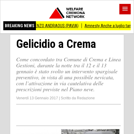
O VINCENZO ANDRAOUS (PAVIA)
BREAKING NEWS
Amnesty Anche a luglio tanti successi ed in
Gelicidio a Crema
Come concordato tra Comune di Crema e Linea
Gestioni, durante la notte tra il 12 e il 13
gennaio è stato svolto un intervento spargisale
preventivo, in vista di una possibile nevicata,
con l’attivazione in via cautelativa delle
prescrizioni previste nel Piano neve.
Venerdì 13 Gennaio 2017
|
Scritto da
Redazione