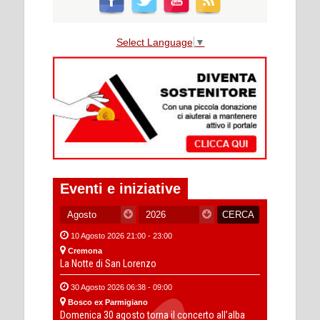
Select Language
▼
Eventi e iniziative
10 Agosto 2026 21:00 - 23:00
Cremona
La Notte di San Lorenzo
30 Agosto 2026 06:38 - 09:00
Bosco ex Parmigiano
Domenica 30 agosto torna il concerto all’alba