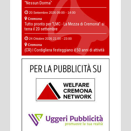
“Nessun Dorma”
20 Settembre 2026 09:00 - 14:00
Cremona
Tutto pronto per “LMC - La Mezza di Cremona” si
terra il 20 settembre
24 Ottobre 2026 21:00 - 23:00
Cremona
(CR) I Cordigliera festeggiano il 50 anni di attività