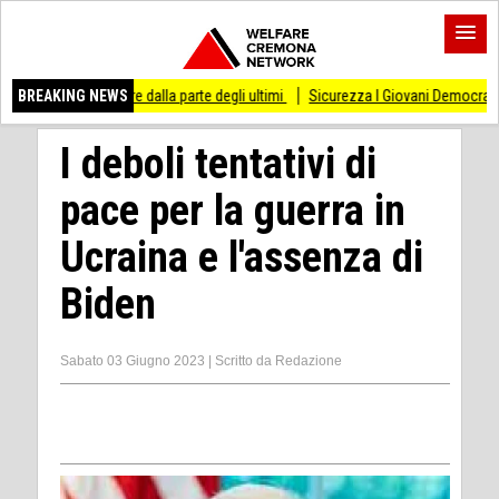
tare dalla parte degli ultimi
BREAKING NEWS
Sicurezza I Giovani Democratici ribattono ai Giovan
I deboli tentativi di
pace per la guerra in
Ucraina e l'assenza di
Biden
Sabato 03 Giugno 2023
|
Scritto da
Redazione