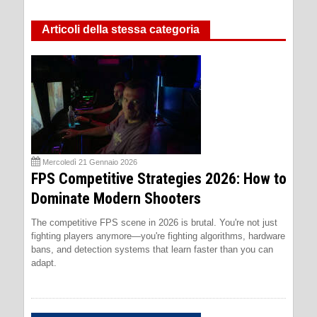
Articoli della stessa categoria
Mercoledì 21 Gennaio 2026
FPS Competitive Strategies 2026: How to
Dominate Modern Shooters
The competitive FPS scene in 2026 is brutal. You're not just
fighting players anymore—you're fighting algorithms, hardware
bans, and detection systems that learn faster than you can
adapt.