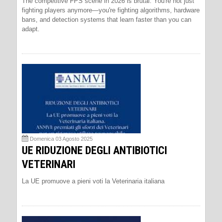
The competitive FPS scene in 2026 is brutal. You're not just
fighting players anymore—you're fighting algorithms, hardware
bans, and detection systems that learn faster than you can
adapt.
Domenica 03 Agosto 2025
UE RIDUZIONE DEGLI ANTIBIOTICI
VETERINARI
La UE promuove a pieni voti la Veterinaria italiana