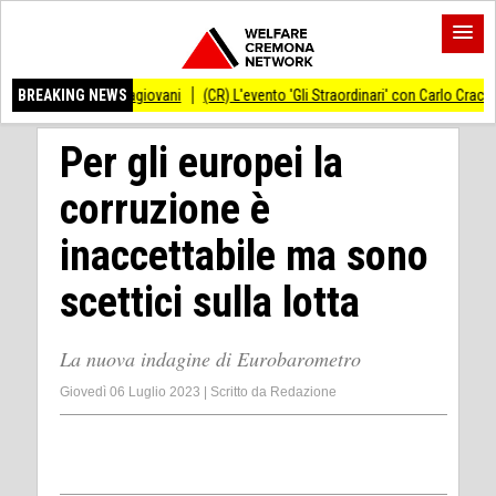
llo Informagiovani
BREAKING NEWS
(CR) L'evento 'Gli Straordinari' con Carlo Cracco anticipat
Per gli europei la
corruzione è
inaccettabile ma sono
scettici sulla lotta
La nuova indagine di Eurobarometro
Giovedì 06 Luglio 2023
|
Scritto da
Redazione