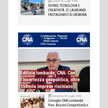
Lunedì 20 Luglio 2026
SUONO, TECNOLOGIA E
CREATIVITÀ: 21 LAUREANDI
PROTAGONISTI A CREMONA
Edilizia lombarda, CNA: Con
l’incertezza geopolitica, oltre
150mila imprese rischiano
Domenica 05 Luglio 2026
Consiglio CNA Lombardia
Pres. Bozzini:Competitività e