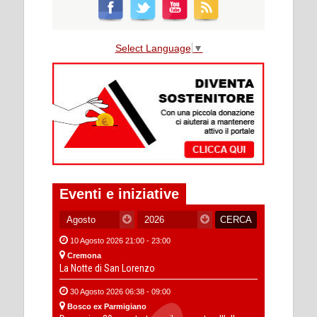
Select Language
▼
Eventi e iniziative
10 Agosto 2026 21:00 - 23:00
Cremona
La Notte di San Lorenzo
30 Agosto 2026 06:38 - 09:00
Bosco ex Parmigiano