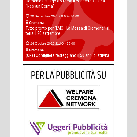
Domenica 30 agosto torna il concerto all’alba
“Nessun Dorma”
20 Settembre 2026 09:00 - 14:00
Cremona
Tutto pronto per “LMC - La Mezza di Cremona” si
terra il 20 settembre
24 Ottobre 2026 21:00 - 23:00
Cremona
(CR) I Cordigliera festeggiano il 50 anni di attività