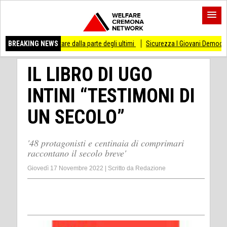
sso di stare dalla parte degli ultimi
BREAKING NEWS
Sicurezza I Giovani Democratici ribattono 
IL LIBRO DI UGO
INTINI “TESTIMONI DI
UN SECOLO”
'48 protagonisti e centinaia di comprimari
raccontano il secolo breve'
Giovedì 17 Novembre 2022
|
Scritto da
Redazione