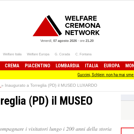
Venerdì,
07 agosto 2026
-
ore
21.20
Welfare Italia
Welfare Europa
G. Corada
C. Fontana
CREMA
PIACENTINO
LOMBARDIA
ITALIA
EUROPA
MO
Guccini, Schlein: non ha mai smesso di stare 
»
Inaugurato a Torreglia (PD) il MUSEO LUXARDO
rreglia (PD) il MUSEO
mpagnare i visitatori lungo i 200 anni della storia