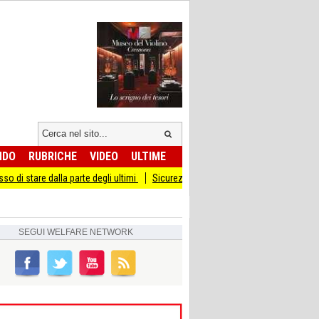
NDO
RUBRICHE
VIDEO
ULTIME
dalla parte degli ultimi
Sicurezza I Giovani Democratici ribattono ai Giovani di 
SEGUI
WELFARE NETWORK