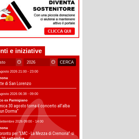
nti e iniziative
Agosto 2026 21:00 - 23:00
mona
tte di San Lorenzo
Agosto 2026 06:38 - 09:00
co ex Parmigiano
ica 30 agosto torna il concerto all’alba
un Dorma”
Settembre 2026 09:00 - 14:00
mona
 pronto per “LMC - La Mezza di Cremona” si
il 20 settembre