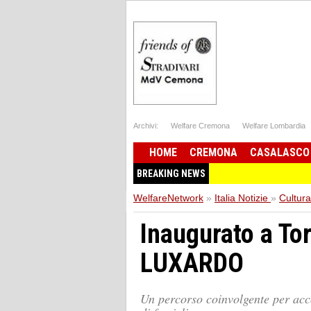
Archivi:
Welfare Cremona
Welfare Lombardia
HOME
CREMONA
CASALASCO
BREAKING NEWS
WelfareNetwork
»
Italia Notizie
»
Cultura
Inaugurato a To
LUXARDO
Un percorso coinvolgente per acco