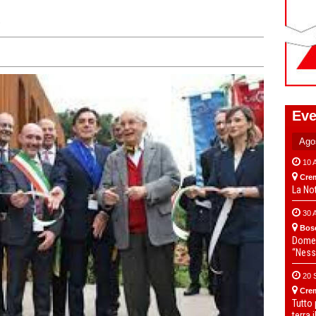
e
Eve
10 
Cre
La No
30 
Bos
Domen
“Ness
20 
Cre
Tutto
terra 