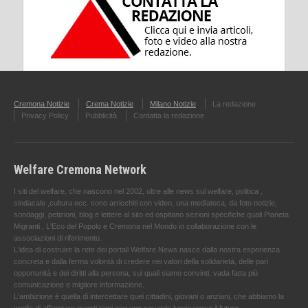
Cremona Notizie
Crema Notizie
Milano Notizie
La redazione
Privacy Policy
Pubblicità
Contatta la redazione
Welfare Cremona Network
I siti del welfare, che nascono nel 2002, oltre alle news sul welfare, politica ,
sindacale ,cultura ecc. sono arricchiti con video, una mediateca, da foto notizie,
sondaggi, petizioni, blog e lettere al sito ed ospitano sezioni specifiche quali Pianeta
Migranti , L'Eco del Popolo e Cremona nel Mondo in collaborazione con le
associazioni di riferimento.
L'idea di costruire la rete dei portali Welfare News nasce dalla nostra esperienza
concreta e dalla ferma volontà di credere nei valori della solidarietà, delle pari
opportunità e dei diritti alla persona, sui quali siamo convinti, vada fatta più
comunicazione e migliore informazione.
L'ambizione è quella di intercettare quei cittadini, giovani o anziani, che abbiamo la
voglia di affrontare questi temi con uno sguardo lungo verso il futuro.