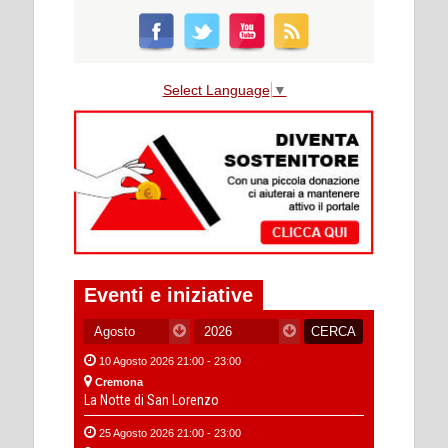
Select Language
▼
Eventi e iniziative
10 Agosto 2026 21:00 - 23:00
Cremona
La Notte di San Lorenzo
25 Agosto 2026 21:00 - 23:00