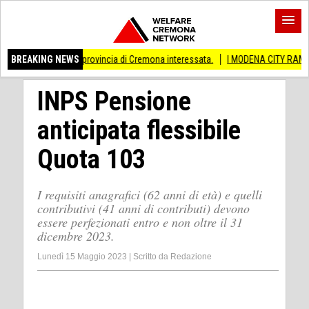
 Anche provincia di Cremona interessata.
BREAKING NEWS
I MODENA CITY RAMBLERS ARRIVA
INPS Pensione
anticipata flessibile
Quota 103
I requisiti anagrafici (62 anni di età) e quelli
contributivi (41 anni di contributi) devono
essere perfezionati entro e non oltre il 31
dicembre 2023.
Lunedì 15 Maggio 2023
|
Scritto da
Redazione