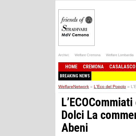
Archivi:
Welfare Cremona
Welfare Lombardia
HOME
CREMONA
CASALASCO
BREAKING NEWS
WelfareNetwork
»
L'Eco del Popolo
»
L’
L’ECOCommiati e
Dolci La commem
Abeni