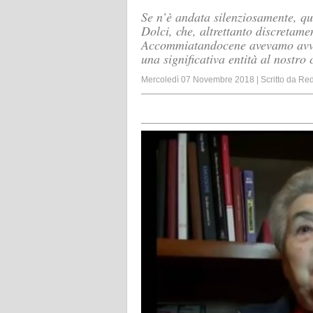
Se n’è andata silenziosamente, qu
Dolci, che, altrettanto discretam
Accommiatandocene avevamo avver
una significativa entità al nostro
Mercoledì 07 Novembre 2018
|
Scritto da
Red