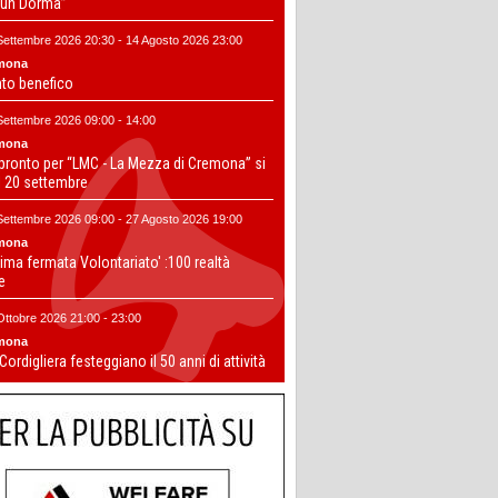
un Dorma”
Settembre 2026 20:30 - 14 Agosto 2026 23:00
mona
nto benefico
Settembre 2026 09:00 - 14:00
mona
 pronto per “LMC - La Mezza di Cremona” si
il 20 settembre
Settembre 2026 09:00 - 27 Agosto 2026 19:00
mona
ima fermata Volontariato' :100 realtà
te
Ottobre 2026 21:00 - 23:00
mona
 Cordigliera festeggiano il 50 anni di attività