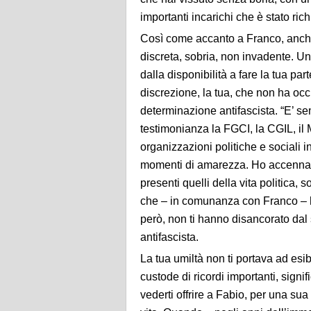
importanti incarichi che è stato ric
Così come accanto a Franco, anche 
discreta, sobria, non invadente. U
dalla disponibilità a fare la tua p
discrezione, la tua, che non ha occu
determinazione antifascista. “E’ se
testimonianza la FGCI, la CGIL, il 
organizzazioni politiche e sociali i
momenti di amarezza. Ho accennato 
presenti quelli della vita politica, 
che – in comunanza con Franco – h
però, non ti hanno disancorato dal 
antifascista.
La tua umiltà non ti portava ad esi
custode di ricordi importanti, signif
vederti offrire a Fabio, per una sua