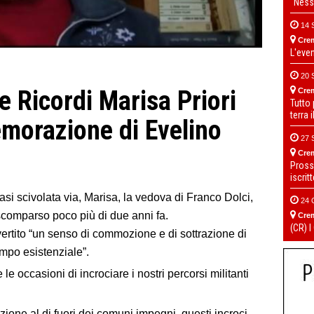
“Ness
14 
Cre
L'eve
20 
 Ricordi Marisa Priori
Cre
Tutto
terra 
morazione di Evelino
27 
Cre
Pross
iscrit
si scivolata via, Marisa, la vedova di Franco Dolci,
24 
 scomparso poco più di due anni fa.
Cre
(CR) I
ito “un senso di commozione e di sottrazione di
ampo esistenziale”.
e occasioni di incrociare i nostri percorsi militanti
one al di fuori dei comuni impegni, questi incroci,