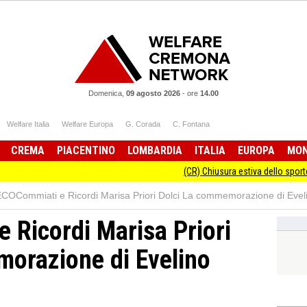
Domenica,
09 agosto 2026
-
ore
14.00
Welfare Italia
Welfare Europa
G. Corada
C. Fontana
CREMA
PIACENTINO
LOMBARDIA
ITALIA
EUROPA
MO
(CR) Chiusura estiva dello sportello Informagi
ECOCommiati e Ricordi Marisa Priori Dolci La commemorazione di Evel
 Ricordi Marisa Priori
orazione di Evelino