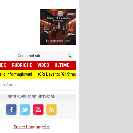
NDO
RUBRICHE
VIDEO
ULTIME
ovani
(CR) L'evento 'Gli Straordinari' con Carlo Cracco anticipato al 14 sette
ino Abeni
SEGUI
WELFARE NETWORK
Select Language
▼