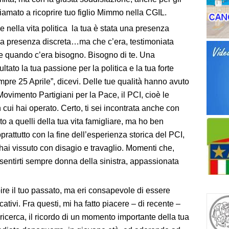
hiamato a ricoprire tuo figlio Mimmo nella CGIL.
nella vita politica la tua è stata una presenza
na presenza discreta…ma che c’era, testimoniata
arte quando c’era bisogno. Bisogno di te. Una
ltato la tua passione per la politica e la tua forte
mpre 25 Aprile”, dicevi. Delle tue qualità hanno avuto
Movimento Partigiani per la Pace, il PCI, cioè le
n cui hai operato. Certo, ti sei incontrata anche con
a quelli della tua vita famigliare, ma ho ben
soprattutto con la fine dell’esperienza storica del PCI,
ai vissuto con disagio e travaglio. Momenti che,
sentirti sempre donna della sinistra, appassionata
bire il tuo passato, ma eri consapevole di essere
icativi. Fra questi, mi ha fatto piacere – di recente –
 ricerca, il ricordo di un momento importante della tua