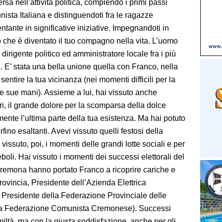
a nell’attività politica, compiendo i primi passi
sta Italiana e distinguendoti fra le ragazze
ntante in significative iniziative. Impegnandoti in
mo che è diventato il tuo compagno nella vita. L’uomo
igente politico ed amministratore locale fra i più
io. E’ stata una bella unione quella con Franco, nella
ntire la tua vicinanza (nei momenti difficili per la
 le sue mani). Assieme a lui, hai vissuto anche
cari, il grande dolore per la scomparsa della dolce
nte l’ultima parte della tua esistenza. Ma hai potuto
ino esaltanti. Avevi vissuto quelli festosi della
ai vissuto, poi, i momenti delle grandi lotte sociali e per
boli. Hai vissuto i momenti dei successi elettorali del
Cremona hanno portato Franco a ricoprire cariche e
Provincia, Presidente dell’Azienda Elettrica
 Presidente della Federazione Provinciale delle
ella Federazione Comunista Cremonese). Successi
iltà, ma con la giusta soddisfazione, anche per gli