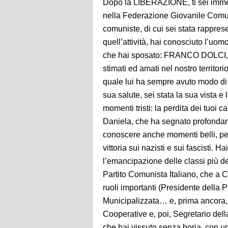
Dopo la LIBERAZIONE, ti sei immers
nella Federazione Giovanile Comuni
comuniste, di cui sei stata rapprese
quell’attività, hai conosciuto l’uo
che hai sposato: FRANCO DOLCI, dir
stimati ed amati nel nostro territor
quale lui ha sempre avuto modo di se
sua salute, sei stata la sua vista e
momenti tristi: la perdita dei tuoi 
Daniela, che ha segnato profondame
conoscere anche momenti belli, perf
vittoria sui nazisti e sui fascisti. H
l’emancipazione delle classi più de
Partito Comunista Italiano, che a 
ruoli importanti (Presidente della 
Municipalizzata… e, prima ancora,
Cooperative e, poi, Segretario d
che hai vissuto senza boria, con um