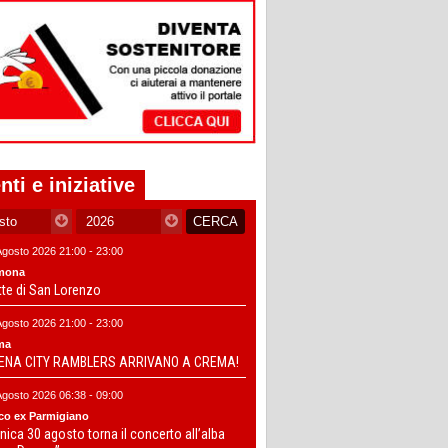
nti e iniziative
Agosto 2026 21:00 - 23:00
mona
tte di San Lorenzo
Agosto 2026 21:00 - 23:00
ma
DENA CITY RAMBLERS ARRIVANO A CREMA!
Agosto 2026 06:38 - 09:00
co ex Parmigiano
ica 30 agosto torna il concerto all’alba