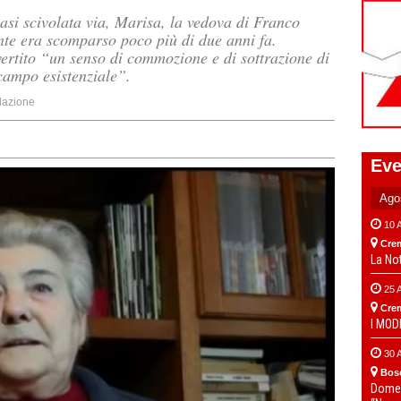
asi scivolata via, Marisa, la vedova di Franco
ente era scomparso poco più di due anni fa.
tito “un senso di commozione e di sottrazione di
 campo esistenziale”.
azione
Eve
10 
Cre
La No
25 
Cre
I MO
30 
Bos
Domen