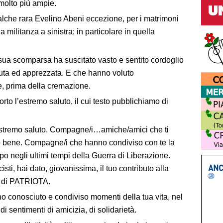
molto più ampie.
ualche rara Evelino Abeni eccezione, per i matrimoni
la militanza a sinistra; in particolare in quella
sua scomparsa ha suscitato vasto e sentito cordoglio
uta ed apprezzata. E che hanno voluto
, prima della cremazione.
orto l’estremo saluto, il cui testo pubblichiamo di
’estremo saluto. Compagne/i…amiche/amici che ti
o bene. Compagne/i che hanno condiviso con te la
rpo negli ultimi tempi della Guerra di Liberazione.
isti, hai dato, giovanissima, il tuo contributo alla
a di PATRIOTA.
 conosciuto e condiviso momenti della tua vita, nel
di sentimenti di amicizia, di solidarietà.