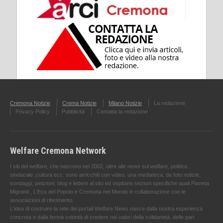
Cremona Notizie
Crema Notizie
Milano Notizie
La redazione
Privacy Policy
Pubblicità
Contatta la redazione
Welfare Cremona Network
I siti del welfare, che nascono nel 2002, oltre alle news sul welfare, politica ,
sindacale ,cultura ecc. sono arricchiti con video, una mediateca, da foto notizie,
sondaggi, petizioni, blog e lettere al sito ed ospitano sezioni specifiche quali Pianeta
Migranti , L'Eco del Popolo e Cremona nel Mondo in collaborazione con le
associazioni di riferimento.
L'idea di costruire la rete dei portali Welfare News nasce dalla nostra esperienza
concreta e dalla ferma volontà di credere nei valori della solidarietà, delle pari