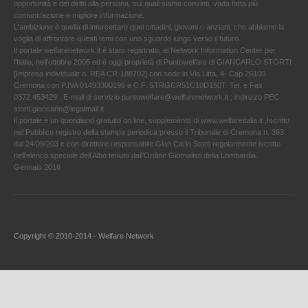
opportunità e dei diritti alla persona, sui quali siamo convinti, vada fatta più
comunicazione e migliore informazione.
L'ambizione è quella di intercettare quei cittadini, giovani o anziani, che abbiamo la
voglia di affrontare questi temi con uno sguardo lungo verso il futuro.
Il portale welfarenetwork.it è stato registrato, al Network Information Center per
l'Italia, nell’ottobre 2005 ed è oggi proprietà di Puntowelfare di GIANCARLO STORTI
[Impresa individuale n. REA CR-188702] con sede in Via Litta, 4- Cap 26100
Cremona con P.IVA 01493300196 e C.F. STRGCR51C10D150T. Tel. e Fax
0372.453429 . E-mail di servizio puntowelfare@welfarenetwork.it ; indirizzo PEC
storti.giancarlo@legalmail.it
Il portale è un quotidiano gratuito on line, supplemento di www.welfareitalia.it ,Iscritto
nel Pubblico registro della stampa periodica presso il Tribunale di Cremona n. 393
dal 24/09/203 e con direttore responsabile Gian Carlo Storti regolarmente iscritto
nell’elenco speciale dell’Albo tenuto dall’Ordine Giornalisti della Lombardia.
Gennaio 2016
Copyright © 2010-2014 - Welfare Network