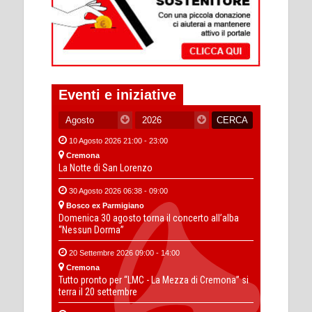
Eventi e iniziative
10 Agosto 2026 21:00 - 23:00
Cremona
La Notte di San Lorenzo
30 Agosto 2026 06:38 - 09:00
Bosco ex Parmigiano
Domenica 30 agosto torna il concerto all’alba
“Nessun Dorma”
20 Settembre 2026 09:00 - 14:00
Cremona
Tutto pronto per “LMC - La Mezza di Cremona” si
terra il 20 settembre