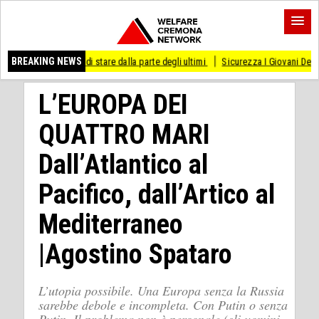
o di stare dalla parte degli ultimi
BREAKING NEWS
Sicurezza I Giovani Democratici ribattono ai
L’EUROPA DEI
QUATTRO MARI
Dall’Atlantico al
Pacifico, dall’Artico al
Mediterraneo
|Agostino Spataro
L’utopia possibile. Una Europa senza la Russia
sarebbe debole e incompleta. Con Putin o senza