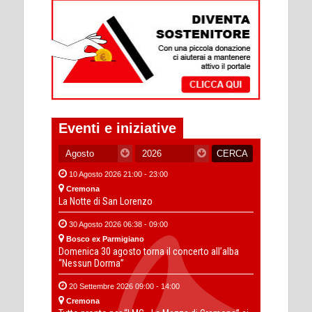
Eventi e iniziative
10 Agosto 2026 21:00 - 23:00
Cremona
La Notte di San Lorenzo
30 Agosto 2026 06:38 - 09:00
Bosco ex Parmigiano
Domenica 30 agosto torna il concerto all’alba
“Nessun Dorma”
20 Settembre 2026 09:00 - 14:00
Cremona