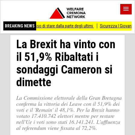
i smesso di stare dalla parte degli ultimi
BREAKING NEWS
Sicurezza I Giovani Democratici ribat
La Brexit ha vinto con
il 51,9% Ribaltati i
sondaggi Cameron si
dimette
La Commissione elettorale della Gran Bretagna
conferma la vittoria dei Leave con il 51,9% dei
voti e il 'Remain' il 48,1%. Per la Brexit hanno
votato 17.410.742 elettori mentre per restare
nell'Ue i voti sono stati 16.141.241. L'affluenza
al referendum viene fissata al 72,2%.