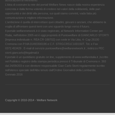
associazioni di riferimento.
L'idea di costruire la rete dei portali Welfare News nasce dalla nostra esperienza
concreta e dalla ferma volontà di credere nei valori della solidarietà, delle pari
opportunità e dei diritti alla persona, sui quali siamo convinti, vada fatta più
comunicazione e migliore informazione.
L'ambizione è quella di intercettare quei cittadini, giovani o anziani, che abbiamo la
voglia di affrontare questi temi con uno sguardo lungo verso il futuro.
Il portale welfarenetwork.it è stato registrato, al Network Information Center per
l'Italia, nell’ottobre 2005 ed è oggi proprietà di Puntowelfare di GIANCARLO STORTI
[Impresa individuale n. REA CR-188702] con sede in Via Litta, 4- Cap 26100
Cremona con P.IVA 01493300196 e C.F. STRGCR51C10D150T. Tel. e Fax
0372.453429 . E-mail di servizio puntowelfare@welfarenetwork.it ; indirizzo PEC
storti.giancarlo@legalmail.it
Il portale è un quotidiano gratuito on line, supplemento di www.welfareitalia.it ,Iscritto
nel Pubblico registro della stampa periodica presso il Tribunale di Cremona n. 393
dal 24/09/203 e con direttore responsabile Gian Carlo Storti regolarmente iscritto
nell’elenco speciale dell’Albo tenuto dall’Ordine Giornalisti della Lombardia.
Gennaio 2016
Copyright © 2010-2014 - Welfare Network