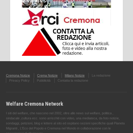
Cremona Notizie
Crema Notizie
Milano Notizie
La redazione
Privacy Policy
Pubblicità
Contatta la redazione
Welfare Cremona Network
I siti del welfare, che nascono nel 2002, oltre alle news sul welfare, politica ,
sindacale ,cultura ecc. sono arricchiti con video, una mediateca, da foto notizie,
sondaggi, petizioni, blog e lettere al sito ed ospitano sezioni specifiche quali Pianeta
Migranti , L'Eco del Popolo e Cremona nel Mondo in collaborazione con le