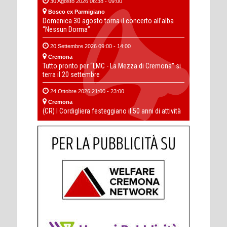
30 Agosto 2026 06:38 - 09:00
Bosco ex Parmigiano
Domenica 30 agosto torna il concerto all’alba
“Nessun Dorma”
20 Settembre 2026 09:00 - 14:00
Cremona
Tutto pronto per “LMC - La Mezza di Cremona” si
terra il 20 settembre
24 Ottobre 2026 21:00 - 23:00
Cremona
(CR) I Cordigliera festeggiano il 50 anni di attività