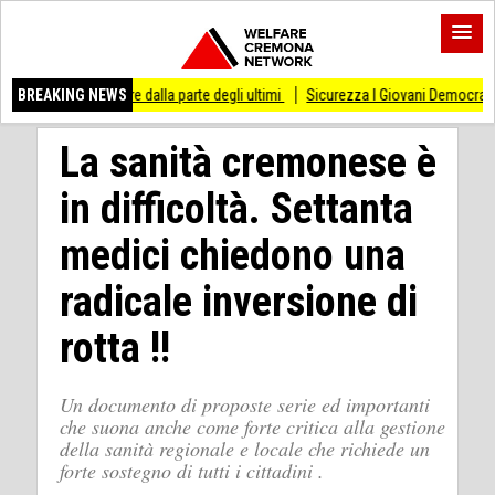
tare dalla parte degli ultimi
BREAKING NEWS
Sicurezza I Giovani Democratici ribattono ai Giovan
La sanità cremonese è
in difficoltà. Settanta
medici chiedono una
radicale inversione di
rotta !!
Un documento di proposte serie ed importanti
che suona anche come forte critica alla gestione
della sanità regionale e locale che richiede un
forte sostegno di tutti i cittadini .