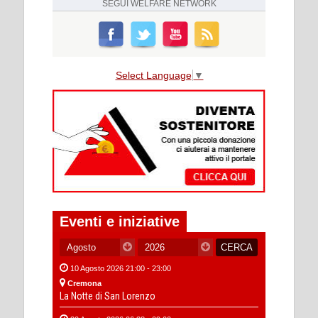
SEGUI
WELFARE NETWORK
Select Language
▼
Eventi e iniziative
10 Agosto 2026 21:00 - 23:00
Cremona
La Notte di San Lorenzo