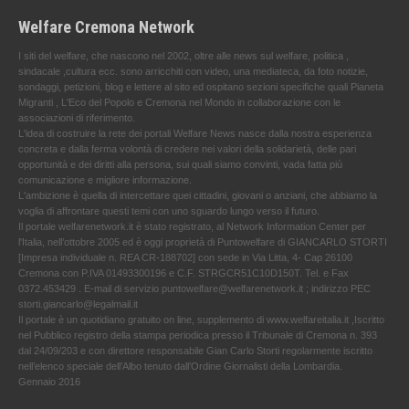
Welfare Cremona Network
I siti del welfare, che nascono nel 2002, oltre alle news sul welfare, politica ,
sindacale ,cultura ecc. sono arricchiti con video, una mediateca, da foto notizie,
sondaggi, petizioni, blog e lettere al sito ed ospitano sezioni specifiche quali Pianeta
Migranti , L'Eco del Popolo e Cremona nel Mondo in collaborazione con le
associazioni di riferimento.
L'idea di costruire la rete dei portali Welfare News nasce dalla nostra esperienza
concreta e dalla ferma volontà di credere nei valori della solidarietà, delle pari
opportunità e dei diritti alla persona, sui quali siamo convinti, vada fatta più
comunicazione e migliore informazione.
L'ambizione è quella di intercettare quei cittadini, giovani o anziani, che abbiamo la
voglia di affrontare questi temi con uno sguardo lungo verso il futuro.
Il portale welfarenetwork.it è stato registrato, al Network Information Center per
l'Italia, nell’ottobre 2005 ed è oggi proprietà di Puntowelfare di GIANCARLO STORTI
[Impresa individuale n. REA CR-188702] con sede in Via Litta, 4- Cap 26100
Cremona con P.IVA 01493300196 e C.F. STRGCR51C10D150T. Tel. e Fax
0372.453429 . E-mail di servizio puntowelfare@welfarenetwork.it ; indirizzo PEC
storti.giancarlo@legalmail.it
Il portale è un quotidiano gratuito on line, supplemento di www.welfareitalia.it ,Iscritto
nel Pubblico registro della stampa periodica presso il Tribunale di Cremona n. 393
dal 24/09/203 e con direttore responsabile Gian Carlo Storti regolarmente iscritto
nell’elenco speciale dell’Albo tenuto dall’Ordine Giornalisti della Lombardia.
Gennaio 2016