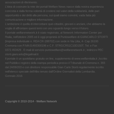
associazioni di riferimento.
L'idea di costruire la rete dei portali Welfare News nasce dalla nostra esperienza
concreta e dalla ferma volontà di credere nei valori della solidarietà, delle pari
opportunità e dei diritti alla persona, sui quali siamo convinti, vada fatta più
comunicazione e migliore informazione.
L'ambizione è quella di intercettare quei cittadini, giovani o anziani, che abbiamo la
voglia di affrontare questi temi con uno sguardo lungo verso il futuro.
Il portale welfarenetwork.it è stato registrato, al Network Information Center per
l'Italia, nell’ottobre 2005 ed è oggi proprietà di Puntowelfare di GIANCARLO STORTI
[Impresa individuale n. REA CR-188702] con sede in Via Litta, 4- Cap 26100
Cremona con P.IVA 01493300196 e C.F. STRGCR51C10D150T. Tel. e Fax
0372.453429 . E-mail di servizio puntowelfare@welfarenetwork.it ; indirizzo PEC
storti.giancarlo@legalmail.it
Il portale è un quotidiano gratuito on line, supplemento di www.welfareitalia.it ,Iscritto
nel Pubblico registro della stampa periodica presso il Tribunale di Cremona n. 393
dal 24/09/203 e con direttore responsabile Gian Carlo Storti regolarmente iscritto
nell’elenco speciale dell’Albo tenuto dall’Ordine Giornalisti della Lombardia.
Gennaio 2016
Copyright © 2010-2014 - Welfare Network