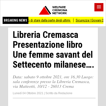
messo di stare dalla parte degli ultimi
BREAKING NEWS
Sicurezza I Giovani Democratici ribattono
Libreria Cremasca
Presentazione libro
Une femme savant del
Settecento milanese….
Data: sabato 9 ottobre 2021, ore 16,30 Luogo:
sala conferenze presso la Libreria Cremasca,
via Matteotti, 10/12 - 26013 Crema
Lunedì 04 Ottobre 2021
|
Scritto da
Redazione