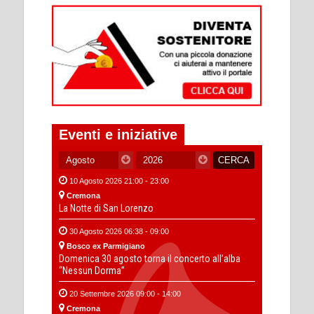
Eventi e iniziative
10 Agosto 2026 21:00 - 23:00
Cremona
La Notte di San Lorenzo
30 Agosto 2026 06:38 - 09:00
Bosco ex Parmigiano
Domenica 30 agosto torna il concerto all’alba
“Nessun Dorma”
20 Settembre 2026 09:00 - 14:00
Cremona