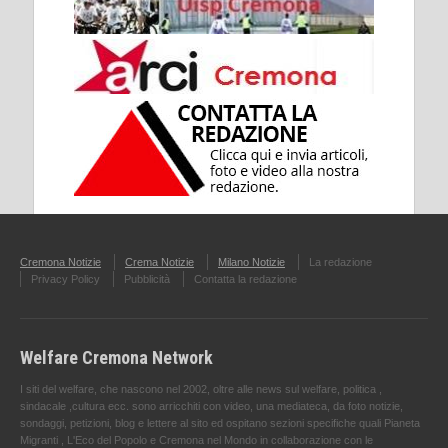
Cremona Notizie
Crema Notizie
Milano Notizie
La redazione
Privacy Policy
Pubblicità
Contatta la redazione
Welfare Cremona Network
I siti del welfare, che nascono nel 2002, oltre alle news sul welfare, politica ,
sindacale ,cultura ecc. sono arricchiti con video, una mediateca, da foto notizie,
sondaggi, petizioni, blog e lettere al sito ed ospitano sezioni specifiche quali Pianeta
Migranti , L'Eco del Popolo e Cremona nel Mondo in collaborazione con le