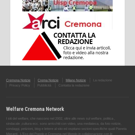
Cremona Notizie
Crema Notizie
Milano Notizie
La redazione
Privacy Policy
Pubblicità
Contatta la redazione
Welfare Cremona Network
I siti del welfare, che nascono nel 2002, oltre alle news sul welfare, politica ,
sindacale ,cultura ecc. sono arricchiti con video, una mediateca, da foto notizie,
sondaggi, petizioni, blog e lettere al sito ed ospitano sezioni specifiche quali Pianeta
Migranti , L'Eco del Popolo e Cremona nel Mondo in collaborazione con le