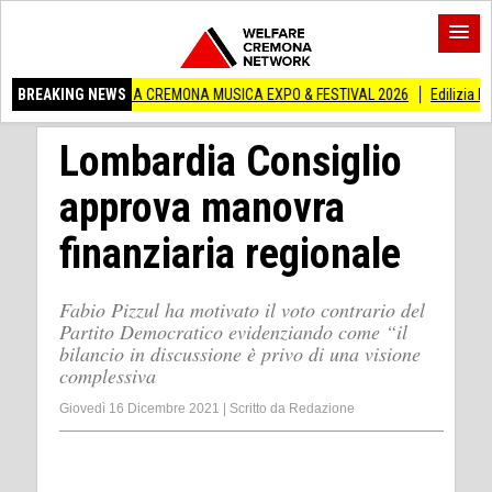
STRA A CREMONA MUSICA EXPO & FESTIVAL 2026
BREAKING NEWS
Edilizia lombarda, CNA: C
Lombardia Consiglio
approva manovra
finanziaria regionale
Fabio Pizzul ha motivato il voto contrario del
Partito Democratico evidenziando come “il
bilancio in discussione è privo di una visione
complessiva
Giovedì 16 Dicembre 2021
|
Scritto da
Redazione