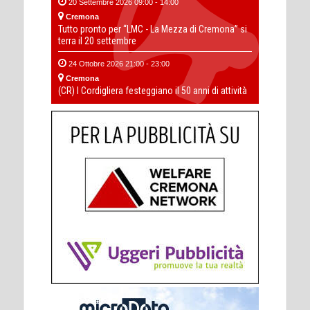
20 Settembre 2026 09:00 - 14:00
Cremona
Tutto pronto per “LMC - La Mezza di Cremona” si
terra il 20 settembre
24 Ottobre 2026 21:00 - 23:00
Cremona
(CR) I Cordigliera festeggiano il 50 anni di attività