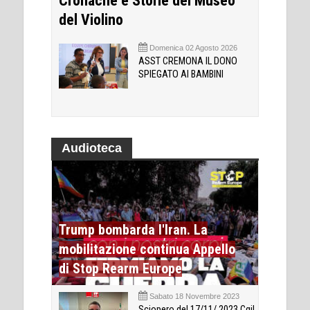
Cronache e Storie del Museo
del Violino
Domenica 02 Agosto 2026
ASST CREMONA IL DONO
SPIEGATO AI BAMBINI
Audioteca
Trump bombarda l'Iran. La
mobilitazione continua Appello
di Stop Rearm Europe
Sabato 18 Novembre 2023
Sciopero del 17/11/ 2023 Cgil