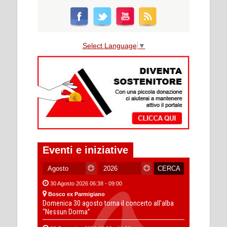
Select Language
▼
Eventi e iniziative
30 Agosto 2026 06:38 - 09:00
Bosco ex Parmigiano
Domenica 30 agosto torna il concerto all’alba
“Nessun Dorma”