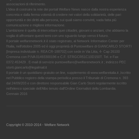
associazioni di riferimento.
L'idea di costruire la rete dei portali Welfare News nasce dalla nostra esperienza
concreta e dalla ferma volontà di credere nei valori della solidarietà, delle pari
opportunità e dei diritti alla persona, sui quali siamo convinti, vada fatta più
comunicazione e migliore informazione.
L'ambizione è quella di intercettare quei cittadini, giovani o anziani, che abbiamo la
voglia di affrontare questi temi con uno sguardo lungo verso il futuro.
Il portale welfarenetwork.it è stato registrato, al Network Information Center per
l'Italia, nell’ottobre 2005 ed è oggi proprietà di Puntowelfare di GIANCARLO STORTI
[Impresa individuale n. REA CR-188702] con sede in Via Litta, 4- Cap 26100
Cremona con P.IVA 01493300196 e C.F. STRGCR51C10D150T. Tel. e Fax
0372.453429 . E-mail di servizio puntowelfare@welfarenetwork.it ; indirizzo PEC
storti.giancarlo@legalmail.it
Il portale è un quotidiano gratuito on line, supplemento di www.welfareitalia.it ,Iscritto
nel Pubblico registro della stampa periodica presso il Tribunale di Cremona n. 393
dal 24/09/203 e con direttore responsabile Gian Carlo Storti regolarmente iscritto
nell’elenco speciale dell’Albo tenuto dall’Ordine Giornalisti della Lombardia.
Gennaio 2016
Copyright © 2010-2014 - Welfare Network