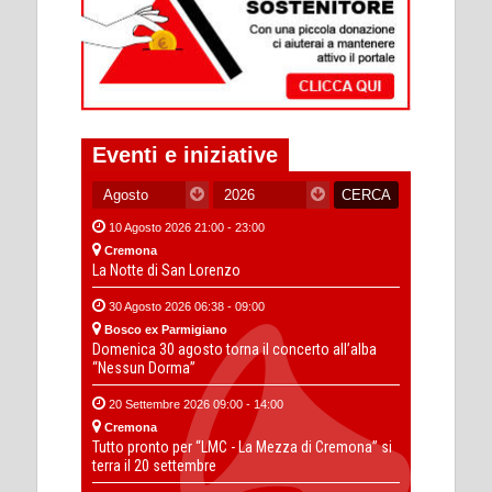
Eventi e iniziative
10 Agosto 2026 21:00 - 23:00
Cremona
La Notte di San Lorenzo
30 Agosto 2026 06:38 - 09:00
Bosco ex Parmigiano
Domenica 30 agosto torna il concerto all’alba
“Nessun Dorma”
20 Settembre 2026 09:00 - 14:00
Cremona
Tutto pronto per “LMC - La Mezza di Cremona” si
terra il 20 settembre