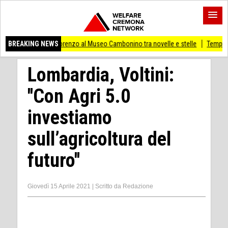
an Lorenzo al Museo Cambonino tra novelle e stelle
BREAKING NEWS
Tempo Italia fino al 9 di 
Lombardia, Voltini:
''Con Agri 5.0
investiamo
sull’agricoltura del
futuro''
Giovedì 15 Aprile 2021
|
Scritto da
Redazione