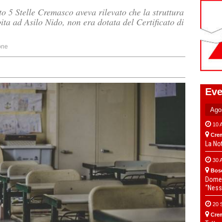
to 5 Stelle Cremasco aveva rilevato che la struttura
ita ad Asilo Nido, non era dotata del Certificato di
one
Eve
10 
Cre
La No
30 
Bos
Domen
“Ness
20 
Cre