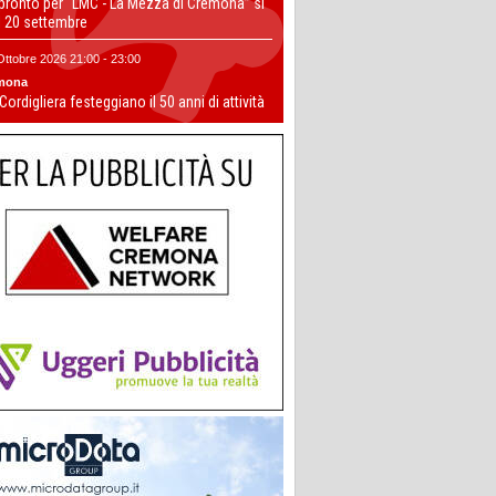
 pronto per “LMC - La Mezza di Cremona” si
il 20 settembre
Ottobre 2026 21:00 - 23:00
mona
 Cordigliera festeggiano il 50 anni di attività