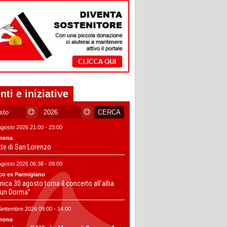
nti e iniziative
Agosto 2026 21:00 - 23:00
mona
tte di San Lorenzo
Agosto 2026 06:38 - 09:00
co ex Parmigiano
ica 30 agosto torna il concerto all’alba
un Dorma”
Settembre 2026 09:00 - 14:00
mona