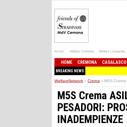
Archivi:
Welfare Cremona
Welfare Lombardia
HOME
CREMONA
CASALASCO
BREAKING NEWS
WelfareNetwork
»
Crema
»
M5S Crema
M5S Crema ASIL
PESADORI: PRO
INADEMPIENZE