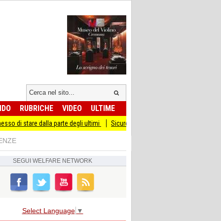
NDO
RUBRICHE
VIDEO
ULTIME
lla parte degli ultimi
Sicurezza I Giovani Democratici ribattono ai Giovani di Fra
IENZE
SEGUI
WELFARE NETWORK
Select Language
▼