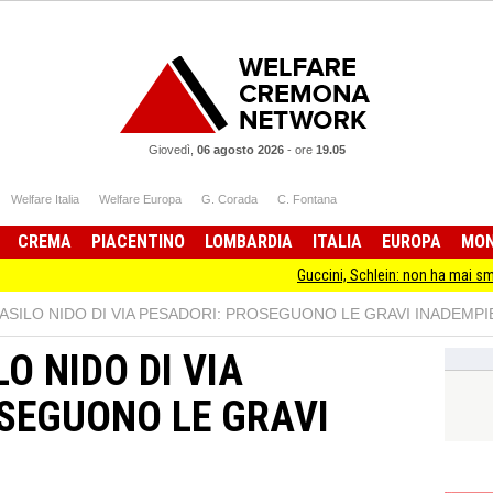
Giovedì,
06 agosto 2026
-
ore
19.05
Welfare Italia
Welfare Europa
G. Corada
C. Fontana
CREMA
PIACENTINO
LOMBARDIA
ITALIA
EUROPA
MO
Guccini, Schlein: non ha mai smesso di stare da
 ASILO NIDO DI VIA PESADORI: PROSEGUONO LE GRAVI INADEMP
O NIDO DI VIA
SEGUONO LE GRAVI