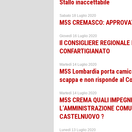
Stallo inaccettabile
Sabato 18 Luglio 2020
M5S CREMASCO: APPROVAT
Giovedì 16 Luglio 2020
Il CONSIGLIERE REGIONALE
CONFARTIGIANATO
Martedì 14 Luglio 2020
M5S Lombardia porta camici 
scappa e non risponde al Co
Martedì 14 Luglio 2020
M5S CREMA QUALI IMPEGN
L’AMMINISTRAZIONE COMUN
CASTELNUOVO ?
Lunedì 13 Luglio 2020