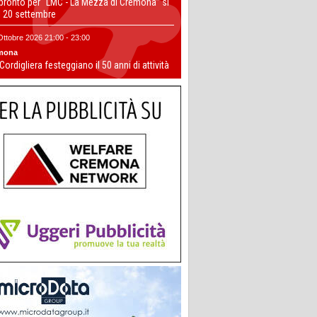
 pronto per “LMC - La Mezza di Cremona” si
il 20 settembre
Ottobre 2026 21:00 - 23:00
mona
 Cordigliera festeggiano il 50 anni di attività