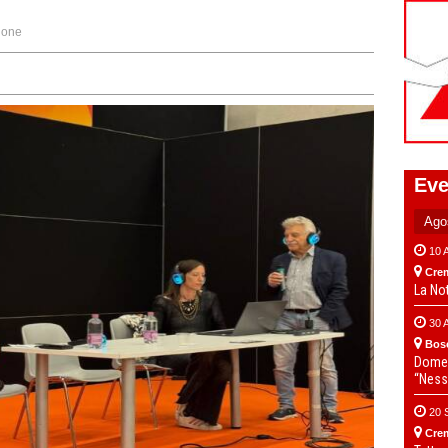
ione
Eve
10 
Cre
La No
30 
Bos
Domen
“Ness
20 
Cre