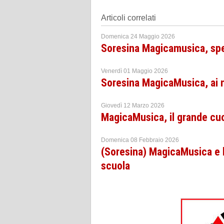
Articoli correlati
Domenica 24 Maggio 2026
Soresina Magicamusica, spet
Venerdì 01 Maggio 2026
Soresina MagicaMusica, ai na
Giovedì 12 Marzo 2026
MagicaMusica, il grande cuo
Domenica 08 Febbraio 2026
(Soresina) MagicaMusica e l’
scuola