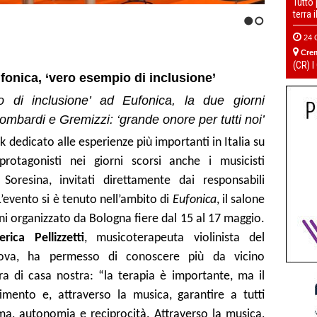
Tutto
terra 
1
2
24 
Cre
(CR) I
onica, ‘vero esempio di inclusione’
 di inclusione’ ad Eufonica, la due giorni
ombardi e Gremizzi: ‘grande onore per tutti noi’
k dedicato alle esperienze più importanti in Italia su
rotagonisti nei giorni scorsi anche i musicisti
Soresina, invitati direttamente dai responsabili
L’evento si è tenuto nell’ambito di
Eufonica
, il salone
ni organizzato da Bologna fiere dal 15 al 17 maggio.
erica Pellizzetti
, musicoterapeuta violinista del
nova, ha permesso di conoscere più da vicino
ra di casa nostra: “la terapia è importante, ma il
timento e, attraverso la musica, garantire a tutti
ima, autonomia e reciprocità. Attraverso la musica,