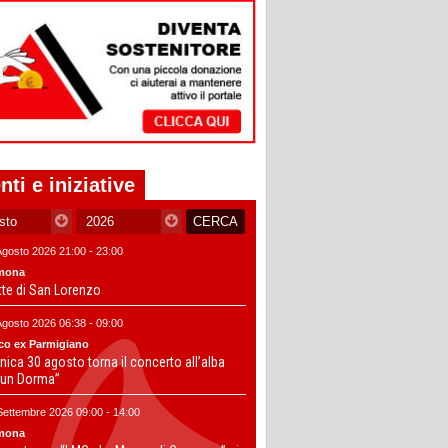
nti e iniziative
Agosto 2026 21:00 - 23:00
mona
tte di San Lorenzo
Agosto 2026 06:38 - 09:00
co ex Parmigiano
ica 30 agosto torna il concerto all’alba
un Dorma”
Settembre 2026 09:00 - 14:00
mona