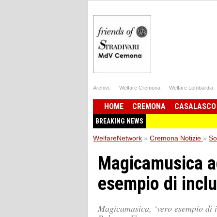
Archivi:
Welfare Cremona
Welfare Lombardia
HOME
CREMONA
CASALASCO
BREAKING NEWS
WelfareNetwork
»
Cremona Notizie
»
So
Magicamusica ad
esempio di inclu
Magicamusica, ‘vero esempio di i