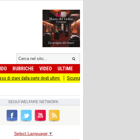
NDO
RUBRICHE
VIDEO
ULTIME
lla parte degli ultimi
Sicurezza I Giovani Democratici ribattono ai Giovani di Fr
SEGUI
WELFARE NETWORK
Select Language
▼