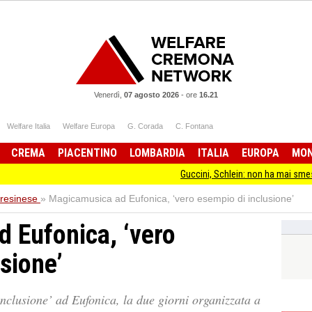
Venerdì,
07 agosto 2026
-
ore
16.21
Welfare Italia
Welfare Europa
G. Corada
C. Fontana
CREMA
PIACENTINO
LOMBARDIA
ITALIA
EUROPA
MO
Guccini, Schlein: non ha mai smesso di stare da
resinese
»
Magicamusica ad Eufonica, ‘vero esempio di inclusione’
 Eufonica, ‘vero
sione’
nclusione’ ad Eufonica, la due giorni organizzata a