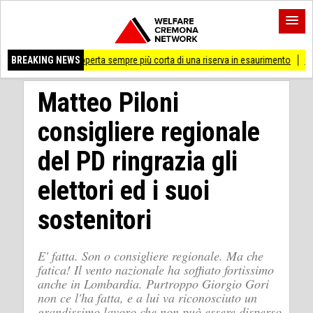
 la coperta sempre più corta di una riserva in esaurimento
BREAKING NEWS
Cremona 'Prossima f
Matteo Piloni
consigliere regionale
del PD ringrazia gli
elettori ed i suoi
sostenitori
E' fatta. Son o consigliere regionale. Ma che
fatica! Il vento nazionale ha soffiato fortissimo
anche in Lombardia. Purtroppo Giorgio Gori
non ce l'ha fatta, e a lui va riconosciuto un
grandissimo lavoro che non può essere disperso