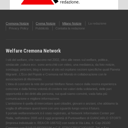
Cremona Notizie
Crema Notizie
Milano Notizie
La redazione
Privacy Policy
Pubblicità
Contatta la redazione
Welfare Cremona Network
I siti del welfare, che nascono nel 2002, oltre alle news sul welfare, politica ,
sindacale ,cultura ecc. sono arricchiti con video, una mediateca, da foto notizie,
sondaggi, petizioni, blog e lettere al sito ed ospitano sezioni specifiche quali Pianeta
Migranti , L'Eco del Popolo e Cremona nel Mondo in collaborazione con le
associazioni di riferimento.
L'idea di costruire la rete dei portali Welfare News nasce dalla nostra esperienza
concreta e dalla ferma volontà di credere nei valori della solidarietà, delle pari
opportunità e dei diritti alla persona, sui quali siamo convinti, vada fatta più
comunicazione e migliore informazione.
L'ambizione è quella di intercettare quei cittadini, giovani o anziani, che abbiamo la
voglia di affrontare questi temi con uno sguardo lungo verso il futuro.
Il portale welfarenetwork.it è stato registrato, al Network Information Center per
l'Italia, nell’ottobre 2005 ed è oggi proprietà di Puntowelfare di GIANCARLO STORTI
[Impresa individuale n. REA CR-188702] con sede in Via Litta, 4- Cap 26100
Cremona con P.IVA 01493300196 e C.F. STRGCR51C10D150T. Tel. e Fax