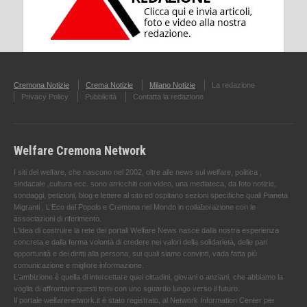
Cremona Notizie
Crema Notizie
Milano Notizie
La redazione
Privacy Policy
Pubblicità
Contatta la redazione
Welfare Cremona Network
I siti del welfare, che nascono nel 2002, oltre alle news sul welfare, politica ,
sindacale ,cultura ecc. sono arricchiti con video, una mediateca, da foto notizie,
sondaggi, petizioni, blog e lettere al sito ed ospitano sezioni specifiche quali Pianeta
Migranti , L'Eco del Popolo e Cremona nel Mondo in collaborazione con le
associazioni di riferimento.
L'idea di costruire la rete dei portali Welfare News nasce dalla nostra esperienza
concreta e dalla ferma volontà di credere nei valori della solidarietà, delle pari
opportunità e dei diritti alla persona, sui quali siamo convinti, vada fatta più
comunicazione e migliore informazione.
L'ambizione è quella di intercettare quei cittadini, giovani o anziani, che abbiamo la
voglia di affrontare questi temi con uno sguardo lungo verso il futuro.
Il portale welfarenetwork.it è stato registrato, al Network Information Center per