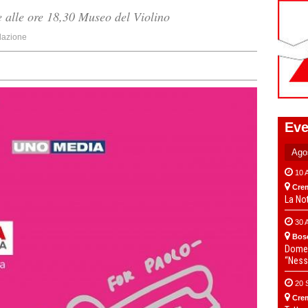
 alle ore 18,30 Museo del Violino
azione
Eve
10 
Cre
La No
30 
Bos
Domen
“Ness
20 
Cre