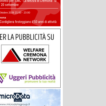
 pronto per “LMC - La Mezza di Cremona” si
il 20 settembre
Ottobre 2026 21:00 - 23:00
mona
 Cordigliera festeggiano il 50 anni di attività