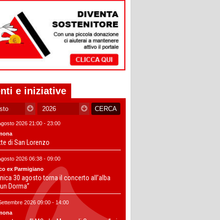
nti e iniziative
Agosto 2026 21:00 - 23:00
mona
tte di San Lorenzo
Agosto 2026 06:38 - 09:00
co ex Parmigiano
ica 30 agosto torna il concerto all’alba
un Dorma”
Settembre 2026 09:00 - 14:00
mona