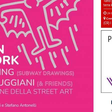
Tutto
terra 
24 
Cre
(CR) I