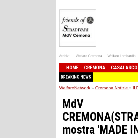
Archivi:
Welfare Cremona
Welfare Lombardia
HOME
CREMONA
CASALASCO
BREAKING NEWS
WelfareNetwork
»
Cremona Notizie
»
Il
MdV
CREMONA(STR
mostra 'MADE I