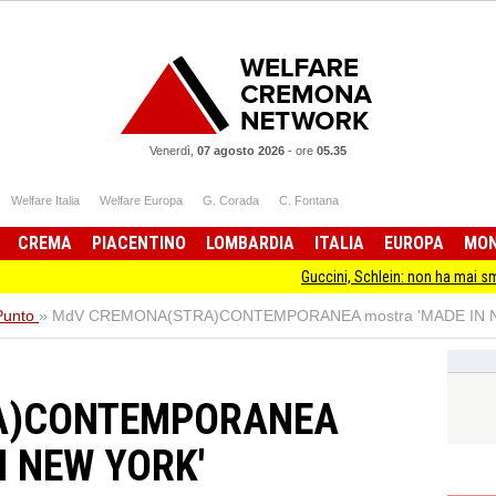
Venerdì,
07 agosto 2026
-
ore
05.35
Welfare Italia
Welfare Europa
G. Corada
C. Fontana
CREMA
PIACENTINO
LOMBARDIA
ITALIA
EUROPA
MO
Guccini, Schlein: non ha mai smesso di star
 Punto
»
MdV CREMONA(STRA)CONTEMPORANEA mostra 'MADE IN 
A)CONTEMPORANEA
N NEW YORK'