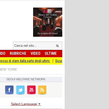
NDO
RUBRICHE
VIDEO
ULTIME
e dalla parte degli ultimi
Sicurezza I Giovani Democratici ribattono ai Giovani d
NEW YORK'
SEGUI
WELFARE NETWORK
Select Language
▼