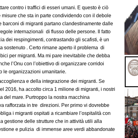
ottare contro i traffici di esseri umani. E questo è ciò
e misure che sta in parte condividendo con il debole
he barconi di migranti partano clandestinamente dalle
egole internazionali di flusso delle persone. Il fatto
a dei respingimenti, contrastando gli scafisti, è un
 va sostenuto . Certo rimane aperto il problema di
ibici per migranti. Ma mi pare inevitabile che debba
che l’Onu con l’obiettivo di organizzare corridoi
 le organizzazioni umanitarie.
accoglienza e della integrazione dei migranti. Se
 2016, ha accolto circa 1 milione di migranti, i nostri
a del mare. Purtroppo la nostra macchina
a rafforzata in tre direzioni. Per primo vi dovrebbe
iga i migranti ospitati a ricambiare l’ospitalità con
la gestione delle strutture che in attività utili alla
gestione e pulizia di immense aree verdi abbandonate