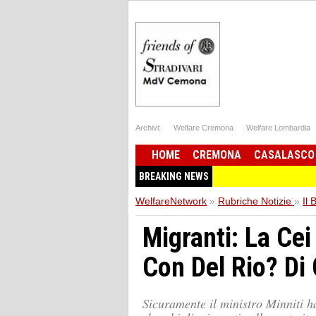
Archivi:
Welfare Cremona
Welfare Lombardia
HOME
CREMONA
CASALASCO
BREAKING NEWS
WelfareNetwork
»
Rubriche Notizie
»
Il 
Migranti: La Cei
Con Del Rio? Di 
Sicuramente il ministro Minniti ha