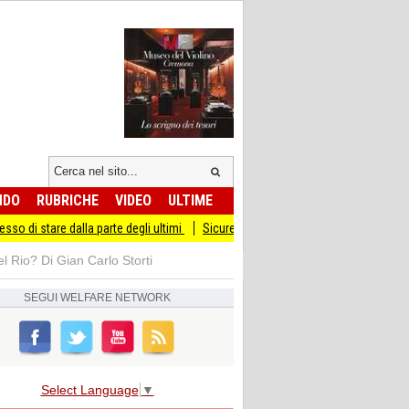
NDO
RUBRICHE
VIDEO
ULTIME
la parte degli ultimi
Sicurezza I Giovani Democratici ribattono ai Giovani di Fra
el Rio? Di Gian Carlo Storti
SEGUI
WELFARE NETWORK
Select Language
▼