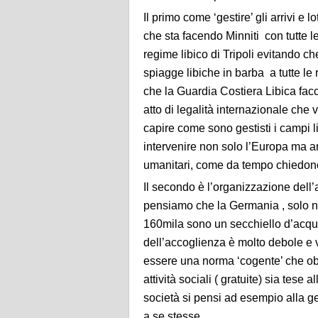
Il primo come ‘gestire’ gli arrivi e l
che sta facendo Minniti con tutte l
regime libico di Tripoli evitando c
spiagge libiche in barba a tutte le r
che la Guardia Costiera Libica facci
atto di legalità internazionale che
capire come sono gestisti i campi l
intervenire non solo l’Europa ma an
umanitari, come da tempo chiedono
Il secondo è l’organizzazione dell’
pensiamo che la Germania , solo nel
160mila sono un secchiello d’acqu
dell’accoglienza è molto debole e v
essere una norma ‘cogente’ che obbl
attività sociali ( gratuite) sia tese al
società si pensi ad esempio alla 
a se stesse.