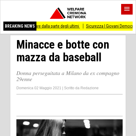
sso di stare dalla parte degli ultimi
BREAKING NEWS
Sicurezza I Giovani Democratici ribattono a
Minacce e botte con
mazza da baseball
Donna perseguitata a Milano da ex compagno
29enne
Domenica 02 Maggio 2021
|
Scritto da
Redazione