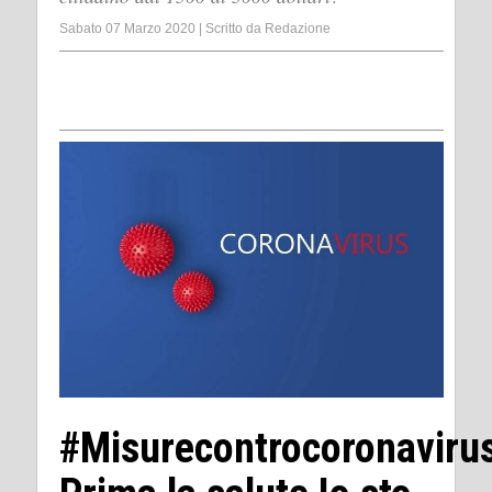
Sabato 07 Marzo 2020
|
Scritto da
Redazione
#Misurecontrocoronaviru