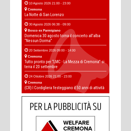
10 Agosto 2026 21:00 - 23:00
Cremona
La Notte di San Lorenzo
30 Agosto 2026 06:38 - 09:00
Bosco ex Parmigiano
Domenica 30 agosto torna il concerto all’alba
“Nessun Dorma”
20 Settembre 2026 09:00 - 14:00
Cremona
Tutto pronto per “LMC - La Mezza di Cremona” si
terra il 20 settembre
24 Ottobre 2026 21:00 - 23:00
Cremona
(CR) I Cordigliera festeggiano il 50 anni di attività