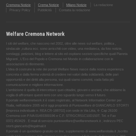
Cremona Notizie
Crema Notizie
Milano Notizie
La redazione
Privacy Policy
Pubblicità
Contatta la redazione
Welfare Cremona Network
I siti del welfare, che nascono nel 2002, oltre alle news sul welfare, politica ,
sindacale ,cultura ecc. sono arricchiti con video, una mediateca, da foto notizie,
sondaggi, petizioni, blog e lettere al sito ed ospitano sezioni specifiche quali Pianeta
Migranti , L'Eco del Popolo e Cremona nel Mondo in collaborazione con le
associazioni di riferimento.
L'idea di costruire la rete dei portali Welfare News nasce dalla nostra esperienza
concreta e dalla ferma volontà di credere nei valori della solidarietà, delle pari
opportunità e dei diritti alla persona, sui quali siamo convinti, vada fatta più
comunicazione e migliore informazione.
L'ambizione è quella di intercettare quei cittadini, giovani o anziani, che abbiamo la
voglia di affrontare questi temi con uno sguardo lungo verso il futuro.
Il portale welfarenetwork.it è stato registrato, al Network Information Center per
l'Italia, nell’ottobre 2005 ed è oggi proprietà di Puntowelfare di GIANCARLO STORTI
[Impresa individuale n. REA CR-188702] con sede in Via Litta, 4- Cap 26100
Cremona con P.IVA 01493300196 e C.F. STRGCR51C10D150T. Tel. e Fax
0372.453429 . E-mail di servizio puntowelfare@welfarenetwork.it ; indirizzo PEC
storti.giancarlo@legalmail.it
Il portale è un quotidiano gratuito on line, supplemento di www.welfareitalia.it ,Iscritto