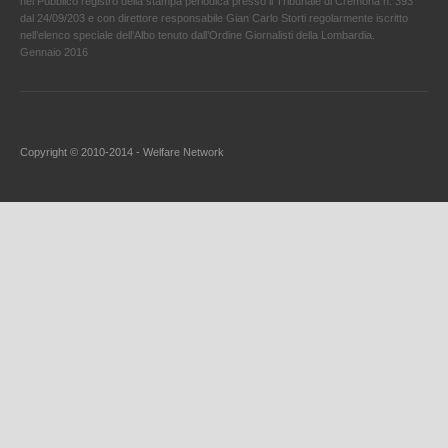
nel Pubblico registro della stampa periodica presso il Tribunale di Cremona n. 393
dal 24/09/203 e con direttore responsabile Gian Carlo Storti regolarmente iscritto
nell’elenco speciale dell’Albo tenuto dall’Ordine Giornalisti della Lombardia.
Gennaio 2016
Copyright © 2010-2014 - Welfare Network