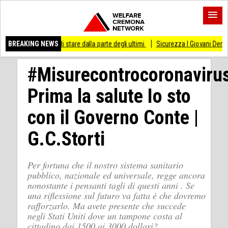
so di stare dalla parte degli ultimi
BREAKING NEWS
Sicurezza I Giovani Democratici ribattono ai
#Misurecontrocoronaviru
Prima la salute Io sto
con il Governo Conte |
G.C.Storti
Per fortuna che il nostro sistema sanitario
pubblico, nazionale ed universale, regge ancora
nonostante i pensanti tagli di questi anni . Se
una riflessione sul futuro va fatta è che dovremo
rafforzarlo. Ma avete presente che succede
negli Stati Uniti dove un tampone costa al
cittadino dai 1500 ai 3000 dollari?